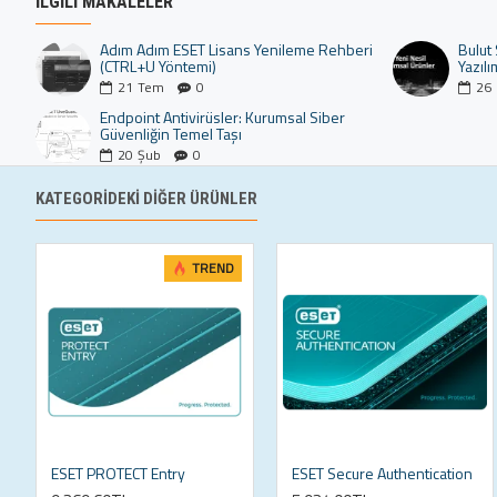
İLGILI MAKALELER
Adım Adım ESET Lisans Yenileme Rehberi
Bulut
(CTRL+U Yöntemi)
Yazılı
21
Tem
0
26
Endpoint Antivirüsler: Kurumsal Siber
Güvenliğin Temel Taşı
20
Şub
0
KATEGORIDEKI DIĞER ÜRÜNLER
TREND
ESET PROTECT Entry
ESET Secure Authentication