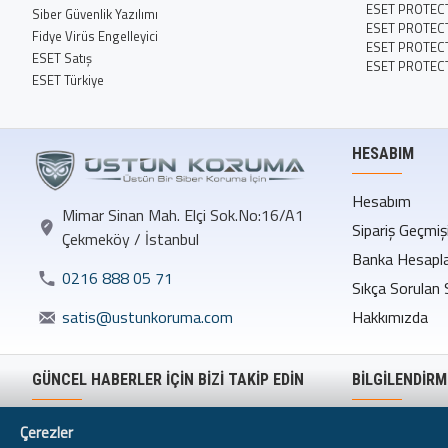
ESET PROTEC
Siber Güvenlik Yazılımı
ESET PROTEC
Fidye Virüs Engelleyici
ESET PROTECT 
ESET Satış
ESET PROTEC
ESET Türkiye
HESABIM
Hesabım
Mimar Sinan Mah. Elçi Sok.No:16/A1
Sipariş Geçmiş
Çekmeköy / İstanbul
Banka Hesapla
0216 888 05 71
Sıkça Sorulan 
Hakkımızda
satis@ustunkoruma.com
GÜNCEL HABERLER İÇİN BİZİ TAKİP EDİN
BILGILENDIRM
Mesafeli Satı
Çerezler