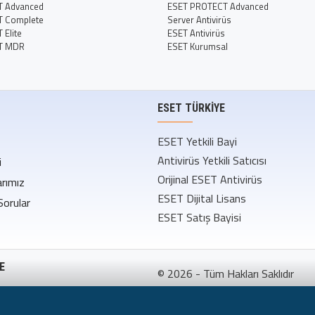
T Advanced
ESET PROTECT Advanced
T Complete
Server Antivirüs
Elite
ESET Antivirüs
T MDR
ESET Kurumsal
ESET TÜRKIYE
ESET Yetkili Bayi
Antivirüs Yetkili Satıcısı
i
Orijinal ESET Antivirüs
rımız
ESET Dijital Lisans
Sorular
ESET Satış Bayisi
E
© 2026 - Tüm Hakları Saklıdır
ş Sözleşmesi