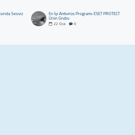
asında Sessiz
En İyi Antivirüs Programı: ESET PROTECT
Ürün Grubu
22
Oca
0