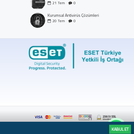
21
Tem
0
Kurumsal Antivirüs Çözümleri
20
Tem
0
KABUL ET