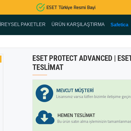
ESET Türkiye Resmi Bayi
IREYSEL PAKETLER
ÜRÜN KARŞILAŞTIRMA
Safetica
ESET PROTECT ADVANCED | ESET 
TESLIMAT
MEVCUT MÜŞTERI
Lisansınız varsa lütfen bizimle iletişime geçin
HEMEN TESLIMAT
Bu ürün satın alma işleminizin tamamlanmasın