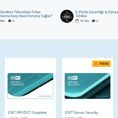
 Sandbox Teknolojisi Fidye
E-Posta Güvenliği: İş Düny
mlarına Karşı Nasıl Koruma Sağlar?
Tehlike
Mar
0
18
Nis
0
TREND
ESET PROTECT Complete
ESET Server Security