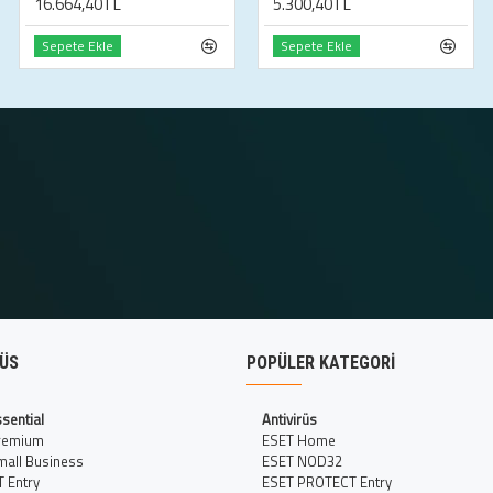
16.664,40TL
5.300,40TL
Sepete Ekle
Sepete Ekle
RÜS
POPÜLER KATEGORI
sential
Antivirüs
remium
ESET Home
all Business
ESET NOD32
 Entry
ESET PROTECT Entry