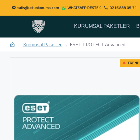
satis@ustunkoruma.com
WHATSAPP DESTEK
0216 888 05 71
KURUMSAL PAKETLER
B
Kurumsal Paketler
ESET PROTECT Advanced
TREND