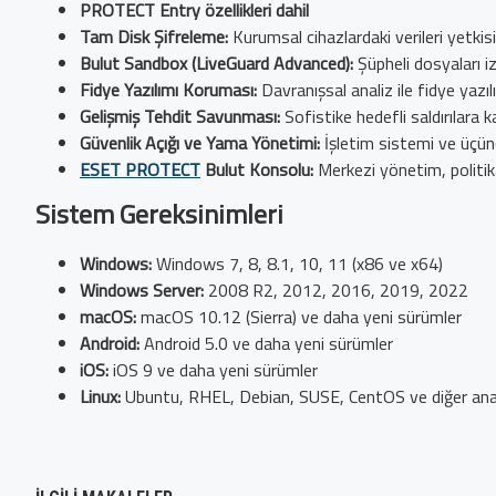
PROTECT Entry özellikleri dahil
Tam Disk Şifreleme:
Kurumsal cihazlardaki verileri yetkisi
Bulut Sandbox (LiveGuard Advanced):
Şüpheli dosyaları iz
Fidye Yazılımı Koruması:
Davranışsal analiz ile fidye yazıl
Gelişmiş Tehdit Savunması:
Sofistike hedefli saldırılara 
Güvenlik Açığı ve Yama Yönetimi:
İşletim sistemi ve üçünc
ESET PROTECT
Bulut Konsolu:
Merkezi yönetim, politik
Sistem Gereksinimleri
Windows:
Windows 7, 8, 8.1, 10, 11 (x86 ve x64)
Windows Server:
2008 R2, 2012, 2016, 2019, 2022
macOS:
macOS 10.12 (Sierra) ve daha yeni sürümler
Android:
Android 5.0 ve daha yeni sürümler
iOS:
iOS 9 ve daha yeni sürümler
Linux:
Ubuntu, RHEL, Debian, SUSE, CentOS ve diğer ana