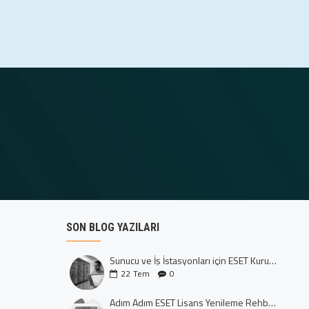
SON BLOG YAZILARI
Sunucu ve İş İstasyonları için ESET Kurumsal Koruma: Dijital Kalenizi İnşa Edin
22
Tem
0
Adım Adım ESET Lisans Yenileme Rehberi (CTRL+U Yöntemi)