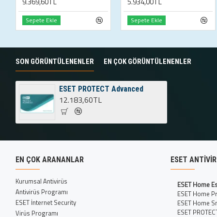
9.369,60TL
5.934,00TL
Sepete Ekle
Sepete Ekle
SON GÖRÜNTÜLENENLER
EN ÇOK GÖRÜNTÜLENENLER
ESET PROTECT Advanced
12.183,60TL
EN ÇOK ARANANLAR
ESET ANTIVI
Kurumsal Antivirüs
ESET Home Es
Antivirüs Programı
ESET Home P
ESET İnternet Security
ESET Home Sm
ESET PROTECT
Virüs Programı