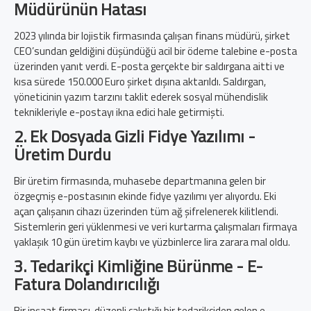
Müdürünün Hatası
2023 yılında bir lojistik firmasında çalışan finans müdürü, şirket
CEO’sundan geldiğini düşündüğü acil bir ödeme talebine e-posta
üzerinden yanıt verdi. E-posta gerçekte bir saldırgana aitti ve
kısa sürede 150.000 Euro şirket dışına aktarıldı. Saldırgan,
yöneticinin yazım tarzını taklit ederek sosyal mühendislik
teknikleriyle e-postayı ikna edici hale getirmişti.
2.
Ek Dosyada Gizli Fidye Yazılımı -
Üretim Durdu
Bir üretim firmasında, muhasebe departmanına gelen bir
özgeçmiş e-postasının ekinde fidye yazılımı yer alıyordu. Eki
açan çalışanın cihazı üzerinden tüm ağ şifrelenerek kilitlendi.
Sistemlerin geri yüklenmesi ve veri kurtarma çalışmaları firmaya
yaklaşık 10 gün üretim kaybı ve yüzbinlerce lira zarara mal oldu.
3.
Tedarikçi Kimliğine Bürünme - E-
Fatura Dolandırıcılığı
Bir inşaat firması, düzenli çalıştığı bir tedarikçiden gelen e-