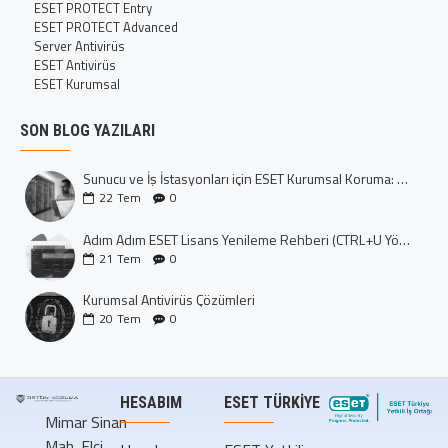
ESET PROTECT Entry
ESET PROTECT Advanced
Server Antivirüs
ESET Antivirüs
ESET Kurumsal
SON BLOG YAZILARI
Sunucu ve İş İstasyonları için ESET Kurumsal Koruma: Dijital Kalenizi İnşa Edin
22
Tem
0
Adım Adım ESET Lisans Yenileme Rehberi (CTRL+U Yöntemi)
21
Tem
0
Kurumsal Antivirüs Çözümleri
20
Tem
0
HESABIM
ESET TÜRKIYE
Mimar Sinan
Mah. Elçi