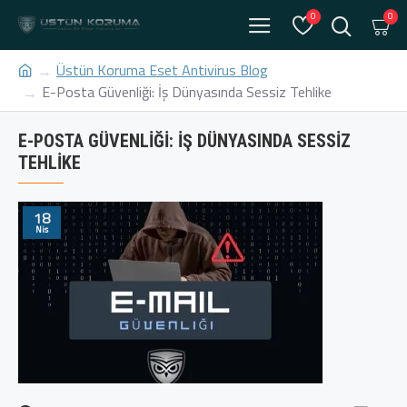
0
0
Üstün Koruma Eset Antivirus Blog
E-Posta Güvenliği: İş Dünyasında Sessiz Tehlike
E-POSTA GÜVENLIĞI: İŞ DÜNYASINDA SESSIZ
TEHLIKE
18
Nis