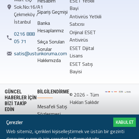
Hesabım
ESET Yetkili
Sok.No:16/A1
Bayi
Sipariş Geçmişi
Çekmeköy /
Antivirüs Yetkili
İstanbul
Banka
Satıcısı
Hesaplarımız
Orijinal ESET
0216 888
Antivirüs
05 71
Sıkça Sorulan
ESET Dijital
Sorular
satis@ustunkoruma.com
Lisans
Hakkımızda
ESET Satış
Bayisi
GÜNCEL
BILGILENDIRME
© 2026 - Tüm
HABERLER İÇİN
Hakları Saklıdır
BİZİ TAKİP
Mesafeli Satış
EDİN
Sözleşmesi
Çerezler
KABUL ET
Gizlilik
Web sitemiz, içerikleri kişiselleştirmek ve üstün bir gezinti
Politikası
deneyimi sunmak için çerezleri kullanmaktadır.