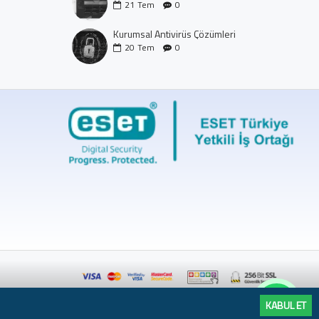
21
Tem
0
Kurumsal Antivirüs Çözümleri
20
Tem
0
KABUL ET