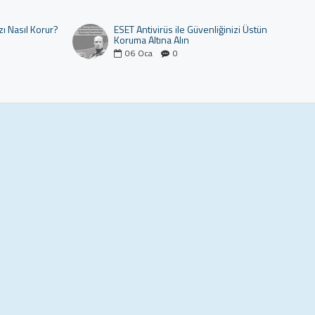
zı Nasıl Korur?
ESET Antivirüs ile Güvenliğinizi Üstün
Koruma Altına Alın
06
Oca
0