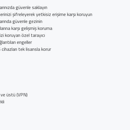
arınızda güvenle saklayın
inizi şifreleyerek yetkisiz erişime karşı koruyun
larında güvenle gezinin
larına karşı gelişmiş koruma
izi koruyan özel tarayıcı
lantıları engeller
hazları tek lisansla korur
 ve üstü (VPN)
kli