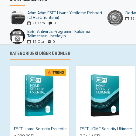
Adım Adım ESET Lisans Yenileme Rehberi
Bedav
(CTRL+U Yöntemi)
12
21
Tem
0
ESET Antivirüs Programını Kaldırma
Talimatlarını İnceleyin
12
Oca
0
KATEGORIDEKI DIĞER ÜRÜNLER
TREND
ESET Home Security Essential
ESET HOME Security Ultimate