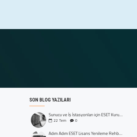
SON BLOG YAZILARI
Sunucu ve İş İstasyonları için ESET Kurumsal Koruma: Dijital Kalenizi İnşa Edin
22
Tem
0
Adım Adım ESET Lisans Yenileme Rehberi (CTRL+U Yöntemi)