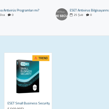
a Antivirüs Programları mı?
ESET Antivirus Bilgisayarını
Oca
0
25
Şub
0
TREND
ESET Small Business Security