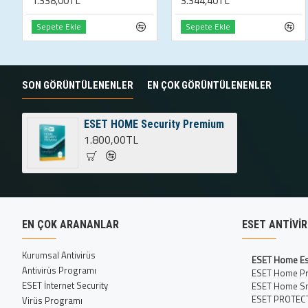
1.338,00TL
3.344,40TL
Sepete Ekle
Sepete Ekle
SON GÖRÜNTÜLENENLER
EN ÇOK GÖRÜNTÜLENENLER
ESET HOME Security Premium
1.800,00TL
EN ÇOK ARANANLAR
ESET ANTIVI
Kurumsal Antivirüs
ESET Home Es
Antivirüs Programı
ESET Home P
ESET İnternet Security
ESET Home Sm
ESET PROTECT
Virüs Programı