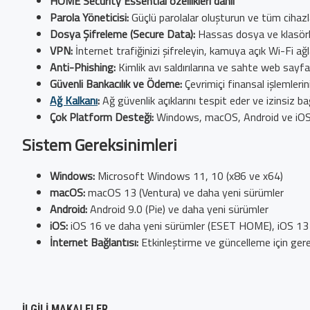
HOME Security Essential özellikleri dahil
Parola Yöneticisi:
Güçlü parolalar oluşturun ve tüm cihazl
Dosya Şifreleme (Secure Data):
Hassas dosya ve klasörler
VPN:
İnternet trafiğinizi şifreleyin, kamuya açık Wi-Fi ağ
Anti-Phishing:
Kimlik avı saldırılarına ve sahte web sayfa
Güvenli Bankacılık ve Ödeme:
Çevrimiçi finansal işlemlerin
Ağ Kalkanı
:
Ağ güvenlik açıklarını tespit eder ve izinsiz bağ
Çok Platform Desteği:
Windows, macOS, Android ve iOS ci
Sistem Gereksinimleri
Windows:
Microsoft Windows 11, 10 (x86 ve x64)
macOS:
macOS 13 (Ventura) ve daha yeni sürümler
Android:
Android 9.0 (Pie) ve daha yeni sürümler
iOS:
iOS 16 ve daha yeni sürümler (ESET HOME), iOS 13
İnternet Bağlantısı:
Etkinleştirme ve güncelleme için gere
İLGILI MAKALELER