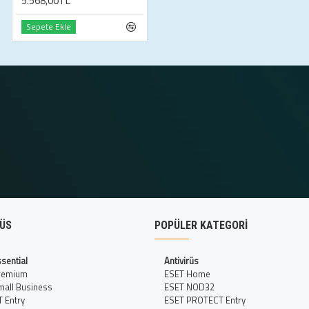
5.568,00TL
Sepete Ekle
RÜS
POPÜLER KATEGORI
sential
Antivirüs
remium
ESET Home
all Business
ESET NOD32
 Entry
ESET PROTECT Entry