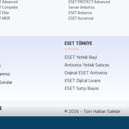
T Advanced
ESET PROTECT Advanced
T Complete
Server Antivirüs
Elite
ESET Antivirüs
T MDR
ESET Kurumsal
ESET TÜRKIYE
ESET Yetkili Bayi
Antivirüs Yetkili Satıcısı
i
Orijinal ESET Antivirüs
rımız
ESET Dijital Lisans
Sorular
ESET Satış Bayisi
E
© 2026 - Tüm Hakları Saklıdır
ş Sözleşmesi