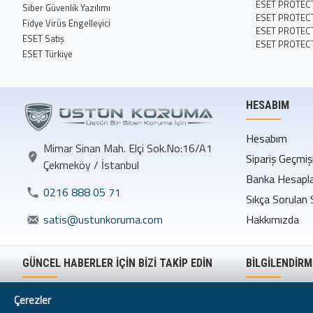
ESET PROTEC
Siber Güvenlik Yazılımı
ESET PROTEC
Fidye Virüs Engelleyici
ESET PROTECT 
ESET Satış
ESET PROTEC
ESET Türkiye
HESABIM
Hesabım
Mimar Sinan Mah. Elçi Sok.No:16/A1
Sipariş Geçmiş
Çekmeköy / İstanbul
Banka Hesapla
0216 888 05 71
Sıkça Sorulan 
Hakkımızda
satis@ustunkoruma.com
GÜNCEL HABERLER İÇİN BİZİ TAKİP EDİN
BILGILENDIRM
Mesafeli Satı
Çerezler