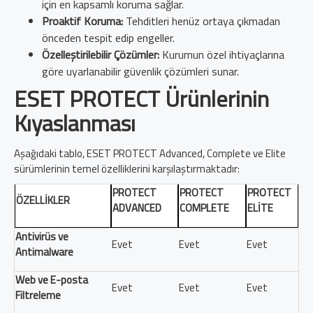
için en kapsamlı koruma sağlar.
Proaktif Koruma:
Tehditleri henüz ortaya çıkmadan
önceden tespit edip engeller.
Özelleştirilebilir Çözümler:
Kurumun özel ihtiyaçlarına
göre uyarlanabilir güvenlik çözümleri sunar.
ESET PROTECT Ürünlerinin
Kıyaslanması
Aşağıdaki tablo, ESET PROTECT Advanced, Complete ve Elite
sürümlerinin temel özelliklerini karşılaştırmaktadır:
PROTECT
PROTECT
PROTECT
ÖZELLIKLER
ADVANCED
COMPLETE
ELITE
Antivirüs ve
Evet
Evet
Evet
Antimalware
Web ve E-posta
Evet
Evet
Evet
Filtreleme