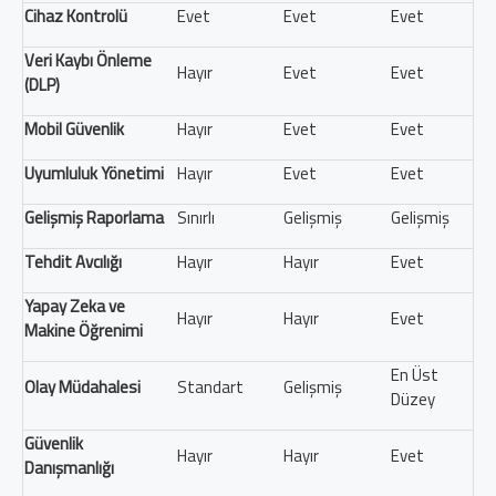
Cihaz Kontrolü
Evet
Evet
Evet
Veri Kaybı Önleme
Hayır
Evet
Evet
(DLP)
Mobil Güvenlik
Hayır
Evet
Evet
Uyumluluk Yönetimi
Hayır
Evet
Evet
Gelişmiş Raporlama
Sınırlı
Gelişmiş
Gelişmiş
Tehdit Avcılığı
Hayır
Hayır
Evet
Yapay Zeka ve
Hayır
Hayır
Evet
Makine Öğrenimi
En Üst
Olay Müdahalesi
Standart
Gelişmiş
Düzey
Güvenlik
Hayır
Hayır
Evet
Danışmanlığı