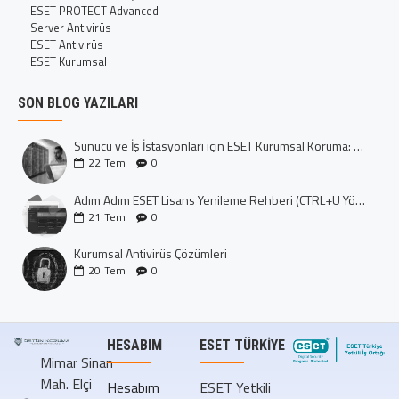
ESET PROTECT Advanced
Server Antivirüs
ESET Antivirüs
ESET Kurumsal
SON BLOG YAZILARI
Sunucu ve İş İstasyonları için ESET Kurumsal Koruma: Dijital Kalenizi İnşa Edin
22
Tem
0
Adım Adım ESET Lisans Yenileme Rehberi (CTRL+U Yöntemi)
21
Tem
0
Kurumsal Antivirüs Çözümleri
20
Tem
0
HESABIM
ESET TÜRKIYE
Mimar Sinan
Mah. Elçi
Hesabım
ESET Yetkili