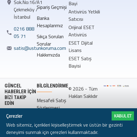
Sok.No:16/A1
Bayi
Sipariş Geçmişi
Çekmeköy /
Antivirüs Yetkili
İstanbul
Banka
Satıcısı
Hesaplarımız
Orijinal ESET
0216 888
Antivirüs
05 71
Sıkça Sorulan
ESET Dijital
Sorular
satis@ustunkoruma.com
Lisans
Hakkımızda
ESET Satış
Bayisi
GÜNCEL
BILGILENDIRME
© 2026 - Tüm
HABERLER İÇİN
Hakları Saklıdır
BİZİ TAKİP
Mesafeli Satış
EDİN
Sözleşmesi
Çerezler
KABUL ET
Gizlilik
Web sitemiz, içerikleri kişiselleştirmek ve üstün bir gezinti
Politikası
deneyimi sunmak için çerezleri kullanmaktadır.