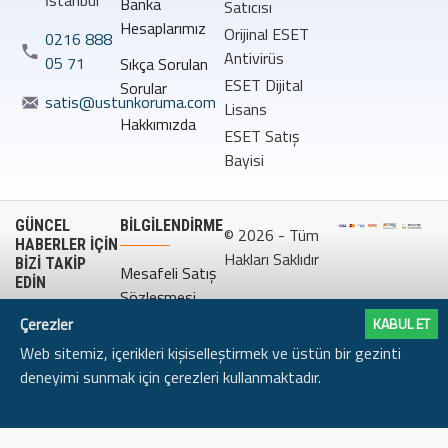
İstanbul
Banka
Satıcısı
Hesaplarımız
Orijinal ESET
0216 888
Antivirüs
05 71
Sıkça Sorulan
ESET Dijital
Sorular
satis@ustunkoruma.com
Lisans
Hakkımızda
ESET Satış
Bayisi
GÜNCEL
BILGILENDIRME
© 2026 - Tüm
HABERLER İÇİN
Hakları Saklıdır
BİZİ TAKİP
Mesafeli Satış
EDİN
Sözleşmesi
Çerezler
KABUL ET
Gizlilik
Web sitemiz, içerikleri kişiselleştirmek ve üstün bir gezinti
Politikası
deneyimi sunmak için çerezleri kullanmaktadır.
Daha fazlası için tıklayın