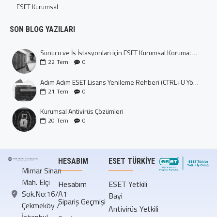
ESET Kurumsal
SON BLOG YAZILARI
Sunucu ve İş İstasyonları için ESET Kurumsal Koruma: Dijital Kalenizi İnşa Edin
22
Tem
0
Adım Adım ESET Lisans Yenileme Rehberi (CTRL+U Yöntemi)
21
Tem
0
Kurumsal Antivirüs Çözümleri
20
Tem
0
HESABIM
ESET TÜRKIYE
Mimar Sinan
Mah. Elçi
Hesabım
ESET Yetkili
Sok.No:16/A1
Bayi
Sipariş Geçmişi
Çekmeköy /
Antivirüs Yetkili