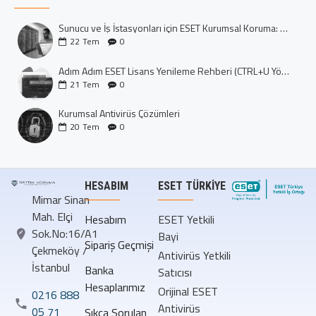
Sunucu ve İş İstasyonları için ESET Kurumsal Koruma: Dijital Kalenizi İnşa Edin
22
Tem
0
Adım Adım ESET Lisans Yenileme Rehberi (CTRL+U Yöntemi)
21
Tem
0
Kurumsal Antivirüs Çözümleri
20
Tem
0
HESABIM
ESET TÜRKIYE
Mimar Sinan
Mah. Elçi
Hesabım
ESET Yetkili
Sok.No:16/A1
Bayi
Sipariş Geçmişi
Çekmeköy /
Antivirüs Yetkili
İstanbul
Banka
Satıcısı
Hesaplarımız
Orijinal ESET
0216 888
Antivirüs
05 71
Sıkça Sorulan