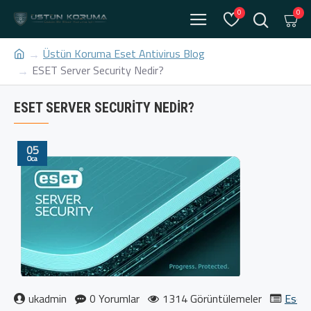
0
0
Üstün Koruma Eset Antivirus Blog
ESET Server Security Nedir?
ESET SERVER SECURITY NEDIR?
05
Oca
ukadmin
0 Yorumlar
1314 Görüntülemeler
Eset 