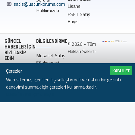
satis@ustunkoruma.com
Lisans
Hakkımızda
ESET Satış
Bayisi
GÜNCEL
BILGILENDIRME
© 2026 - Tüm
HABERLER İÇİN
Hakları Saklıdır
BİZİ TAKİP
Mesafeli Satış
EDİN
Sözleşmesi
Çerezler
KABUL ET
Gizlilik
Web sitemiz, içerikleri kişiselleştirmek ve üstün bir gezinti
Politikası
deneyimi sunmak için çerezleri kullanmaktadır.
Daha fazlası için tıklayın
SEPETE EKLE