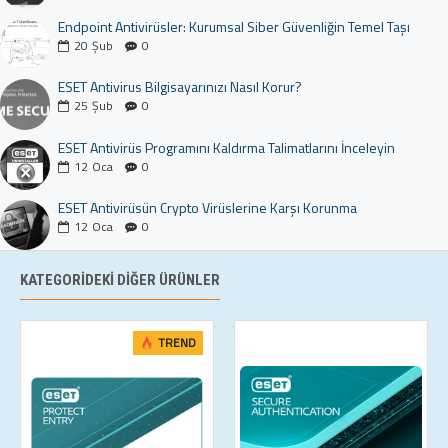
Endpoint Antivirüsler: Kurumsal Siber Güvenliğin Temel Taşı
20
Şub
0
ESET Antivirus Bilgisayarınızı Nasıl Korur?
25
Şub
0
ESET Antivirüs Programını Kaldırma Talimatlarını İnceleyin
12
Oca
0
ESET Antivirüsün Crypto Virüslerine Karşı Korunma
12
Oca
0
KATEGORIDEKI DIĞER ÜRÜNLER
TREND