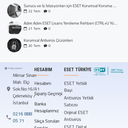
Sunucu ve İş İstasyonları için ESET Kurumsal Koruma: Dijital Kalenizi İnşa Edin
22
Tem
0
Adım Adım ESET Lisans Yenileme Rehberi (CTRL+U Yöntemi)
21
Tem
0
Kurumsal Antivirüs Çözümleri
20
Tem
0
HESABIM
ESET TÜRKIYE
Mimar Sinan
Mah. Elçi
Hesabım
ESET Yetkili
Sok.No:16/A1
Bayi
Sipariş Geçmişi
Çekmeköy /
Antivirüs Yetkili
İstanbul
Banka
Satıcısı
Hesaplarımız
Orijinal ESET
0216 888
Antivirüs
05 71
Sıkça Sorulan
ESET Dijital
Sorular