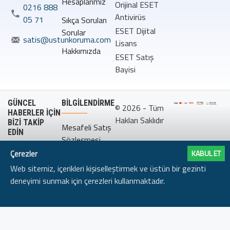
Hesaplarımız
Orijinal ESET
0216 888
Antivirüs
05 71
Sıkça Sorulan
ESET Dijital
Sorular
satis@ustunkoruma.com
Lisans
Hakkımızda
ESET Satış
Bayisi
GÜNCEL
BILGILENDIRME
© 2026 - Tüm
HABERLER İÇİN
Hakları Saklıdır
BİZİ TAKİP
Mesafeli Satış
EDİN
Sözleşmesi
Çerezler
KABUL ET
Gizlilik
Web sitemiz, içerikleri kişiselleştirmek ve üstün bir gezinti
Politikası
deneyimi sunmak için çerezleri kullanmaktadır.
Daha fazlası için tıklayın