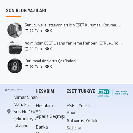
SON BLOG YAZILARI
Sunucu ve İş İstasyonları için ESET Kurumsal Koruma: Dijital Kalenizi İnşa Edin
22
Tem
0
Adım Adım ESET Lisans Yenileme Rehberi (CTRL+U Yöntemi)
21
Tem
0
Kurumsal Antivirüs Çözümleri
20
Tem
0
HESABIM
ESET TÜRKIYE
Mimar Sinan
Mah. Elçi
Hesabım
ESET Yetkili
Sok.No:16/A1
Bayi
Sipariş Geçmişi
Çekmeköy /
Antivirüs Yetkili
İstanbul
Banka
Satıcısı