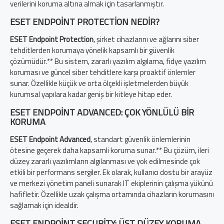
verilerini koruma altına almak için tasarlanmıştır.
ESET ENDPOINT PROTECTION NEDIR?
ESET Endpoint Protection
, şirket cihazlarını ve ağlarını siber
tehditlerden korumaya yönelik kapsamlı bir güvenlik
çözümüdür.** Bu sistem, zararlı yazılım algılama, fidye yazılım
koruması ve güncel siber tehditlere karşı proaktif önlemler
sunar. Özellikle küçük ve orta ölçekli işletmelerden büyük
kurumsal yapılara kadar geniş bir kitleye hitap eder.
ESET ENDPOINT ADVANCED: ÇOK YÖNLÜLÜ BIR
KORUMA
ESET Endpoint Advanced
, standart güvenlik önlemlerinin
ötesine geçerek daha kapsamli koruma sunar.** Bu çözüm, ileri
düzey zararlı yazılımların algılanması ve yok edilmesinde çok
etkili bir performans sergiler. Ek olarak, kullanıcı dostu bir arayüz
ve merkezi yönetim paneli sunarak IT ekiplerinin çalışma yükünü
hafifletir. Özellikle uzak çalışma ortamında cihazların korumasını
sağlamak için idealdir.
ESET ENDPOINT SECURITY: ÜST DÜZEY KORUMA