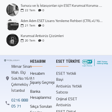
Sunucu ve İş İstasyonları için ESET Kurumsal Koruma: Dijital Kalenizi İnşa Edin
22
Tem
0
Adım Adım ESET Lisans Yenileme Rehberi (CTRL+U Yöntemi)
21
Tem
0
Kurumsal Antivirüs Çözümleri
20
Tem
0
HESABIM
ESET TÜRKIYE
Mimar Sinan
Mah. Elçi
Hesabım
ESET Yetkili
Sok.No:16/A1
Bayi
Sipariş Geçmişi
Çekmeköy /
Antivirüs Yetkili
İstanbul
Banka
Satıcısı
Hesaplarımız
Orijinal ESET
0216 888
Antivirüs
05 71
Sıkça Sorulan
ESET Dijital