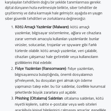
karşılaşılan tehditlerin doğru bir şekilde tanımlanması gerekir.
dijital dünyanın hızla evrilmesiyle birlikte, siber tehditler de
çeşitlenmiş ve daha karmaşık hale gelmiştir. aşağıda en yaygın
siber güvenlik tehditleri ve zorluklarına değineceğiz:
Kötü Amaçlı Yazılımlar (Malware)
: kötü amaçlı
yazılımlar, bilgisayar sistemlerine, ağlara ve cihazlara
zarar vermek amacıyla kullanılan yazılımlardır. bunlar
virüsler, solucanlar, trojanlar ve spyware gibi farklı
türlerde olabilir. kötü amaçlı yazılımlar, veri çalabilir,
cihazları çalışamaz hale getirebilir veya kullanıcıların
gizliliklerini ihlal edebilir.
Fidye Yazılımları (Ransomware)
: fidye yazılımları,
bilgisayarınıza bulaştığında, önemli dosyalarınızı
şifreleyerek, bu dosyaları geri almak için ödeme
yapmanızı talep eder. bu tür saldırılar, özellikle kurumsal
şirketlerde büyük zararlara yol açabilir.
Phishing (Oltalama) Saldırıları
: oltalama saldırıları, kötü
niyetli kişilerin, sahte e-postalar veya web siteleri
aracılığıyla kişisel bilgilerinizi çalmasını amaçlar. genellikle