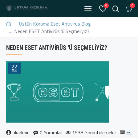
0
0
Üstün Koruma Eset Antivirus Blog
Neden ESET Antivirüs 'ü Seçmeliyiz?
NEDEN ESET ANTIVIRÜS 'Ü SEÇMELIYIZ?
22
Oca
ukadmin
0 Yorumlar
1538 Görüntülemeler
Eset 