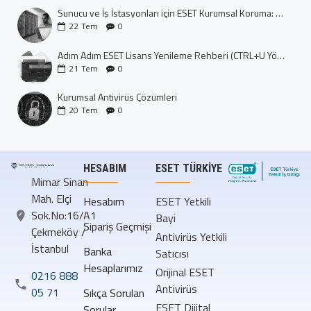
Sunucu ve İş İstasyonları için ESET Kurumsal Koruma: Dijital Kalenizi İnşa Edin
22
Tem
0
Adım Adım ESET Lisans Yenileme Rehberi (CTRL+U Yöntemi)
21
Tem
0
Kurumsal Antivirüs Çözümleri
20
Tem
0
HESABIM
ESET TÜRKIYE
Mimar Sinan
Mah. Elçi
Hesabım
ESET Yetkili
Sok.No:16/A1
Bayi
Sipariş Geçmişi
Çekmeköy /
Antivirüs Yetkili
İstanbul
Banka
Satıcısı
Hesaplarımız
Orijinal ESET
0216 888
Antivirüs
05 71
Sıkça Sorulan
ESET Dijital
Sorular