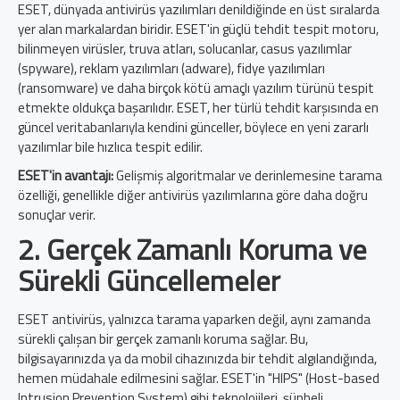
ESET, dünyada antivirüs yazılımları denildiğinde en üst sıralarda
yer alan markalardan biridir. ESET'in güçlü tehdit tespit motoru,
bilinmeyen virüsler, truva atları, solucanlar, casus yazılımlar
(spyware), reklam yazılımları (adware), fidye yazılımları
(ransomware) ve daha birçok kötü amaçlı yazılım türünü tespit
etmekte oldukça başarılıdır. ESET, her türlü tehdit karşısında en
güncel veritabanlarıyla kendini günceller, böylece en yeni zararlı
yazılımlar bile hızlıca tespit edilir.
ESET'in avantajı:
Gelişmiş algoritmalar ve derinlemesine tarama
özelliği, genellikle diğer antivirüs yazılımlarına göre daha doğru
sonuçlar verir.
2. Gerçek Zamanlı Koruma ve
Sürekli Güncellemeler
ESET antivirüs, yalnızca tarama yaparken değil, aynı zamanda
sürekli çalışan bir gerçek zamanlı koruma sağlar. Bu,
bilgisayarınızda ya da mobil cihazınızda bir tehdit algılandığında,
hemen müdahale edilmesini sağlar. ESET'in "HIPS" (Host-based
Intrusion Prevention System) gibi teknolojileri, şüpheli