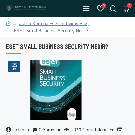
0
0
Üstün Koruma Eset Antivirus Blog
ESET Small Business Security Nedir?
ESET SMALL BUSINESS SECURITY NEDIR?
05
Oca
ukadmin
0 Yorumlar
1329 Görüntülemeler
Eset 