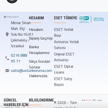
HESABIM
ESET TÜRKIYE
Mimar Sinan
Mah. Elçi
Hesabım
ESET Yetkili
Sok.No:16/A1
Bayi
Sipariş Geçmişi
Çekmeköy /
Antivirüs Yetkili
İstanbul
Banka
Satıcısı
Hesaplarımız
Orijinal ESET
0216 888
Antivirüs
05 71
Sıkça Sorulan
ESET Dijital
Sorular
satis@ustunkoruma.com
Lisans
Hakkımızda
ESET Satış
Bayisi
GÜNCEL
BILGILENDIRME
© 2026 - Tüm
HABERLER İÇİN