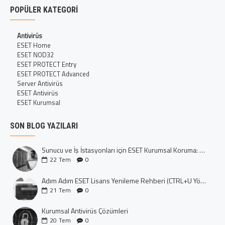
POPÜLER KATEGORI
Antivirüs
ESET Home
ESET NOD32
ESET PROTECT Entry
ESET PROTECT Advanced
Server Antivirüs
ESET Antivirüs
ESET Kurumsal
SON BLOG YAZILARI
Sunucu ve İş İstasyonları için ESET Kurumsal Koruma: Dijital Kalenizi İnşa Edin
22
Tem
0
Adım Adım ESET Lisans Yenileme Rehberi (CTRL+U Yöntemi)
21
Tem
0
Kurumsal Antivirüs Çözümleri
20
Tem
0