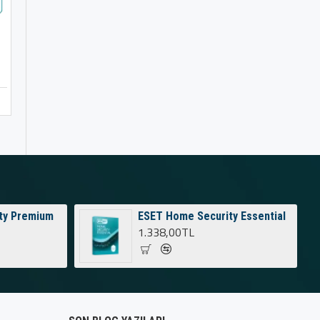
ESET Server Security
ESET Home Security Esse
5.300,40TL
1.338,00TL
Sepete Ekle
Sepete Ekle
ty Premium
ESET Home Security Essential
1.338,00TL