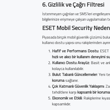
6.
Gizlilik ve Çağrı Filtresi
İstenmeyen çağrıları ve SMS’leri engelleyere
bilgilerinize erişmeye çalışan uygulamaları tes
ESET Mobil Security Neden 
Piyasada birçok mobil güvenlik çözümü bul
kullanıcı dostu yapısı onu rakiplerinden ayırır
Hafif ve Performans Dostu
: ESET 
hızlı ve akıcı bir kullanım deneyimi s
Kullanıcı Dostu Arayüz
: Basit ve an
kolayca kullanılabilir.
Bulut Tabanlı Güncellemeler
: Yeni t
koruma
sağlanır.
Çok Katmanlı Güvenlik Yaklaşımı
: Za
tehditlere karşı
kapsamlı bir koruma
Ekonomik ve Etkili
: Rakiplerine kıya
kapsamlıdır.