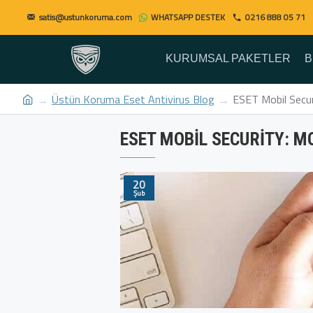
satis@ustunkoruma.com
WHATSAPP DESTEK
0216 888 05 71
KURUMSAL PAKETLER
B
Üstün Koruma Eset Antivirus Blog
ESET Mobil Securi
ESET MOBIL SECURITY: M
20
Şub