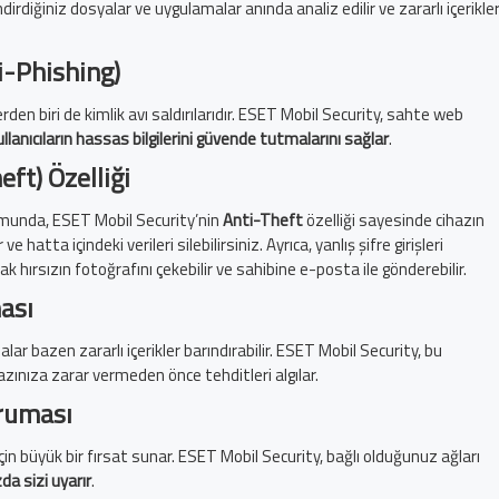
rdiğiniz dosyalar ve uygulamalar anında analiz edilir ve zararlı içerikle
i-Phishing)
erden biri de kimlik avı saldırılarıdır. ESET Mobil Security, sahte web
ullanıcıların hassas bilgilerini güvende tutmalarını sağlar
.
eft) Özelliği
umunda, ESET Mobil Security’nin
Anti-Theft
özelliği sayesinde cihazın
e hatta içindeki verileri silebilirsiniz. Ayrıca, yanlış şifre girişleri
 hırsızın fotoğrafını çekebilir ve sahibine e-posta ile gönderebilir.
ası
lar bazen zararlı içerikler barındırabilir. ESET Mobil Security, bu
zınıza zarar vermeden önce tehditleri algılar.
oruması
için büyük bir fırsat sunar. ESET Mobil Security, bağlı olduğunuz ağları
da sizi uyarır
.