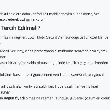
k kullanıcılara daha konforlu bir mobil deneyim sunar. Ayrıca, özel
pit ederek gizliliğinizi korur.
Tercih Edilmeli?
unmasına rağmen, ESET Mobil Security’nin sunduğu üstün özellikler ve
.
Mobil Security, cihaz performansını minimum seviyede etkileyerek
unar
.
laşılır bir arayüze sahip olması sayesinde teknik bilgi gerektirmeden
ehditlere karşı sürekli güncellenen veri tabanı sayesinde
en güncel
rarlı yazılımlar, kimlik avı saldırıları, fidye yazılımları ve fiziksel
 sunar
.
sla
uygun fiyatlı
olmasına rağmen, sunduğu güvenlik çözümleri olduk