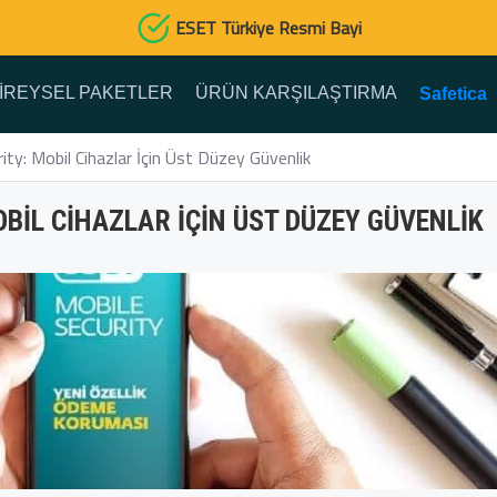
ESET Türkiye Resmi Bayi
IREYSEL PAKETLER
ÜRÜN KARŞILAŞTIRMA
Safetica
ty: Mobil Cihazlar İçin Üst Düzey Güvenlik
OBIL CIHAZLAR İÇIN ÜST DÜZEY GÜVENLIK