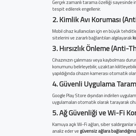
Gerçek zamanlı tarama özelliği sayesinde indi
tespit edilerek engellenir.
2.
Kimlik Avı Koruması (Ant
Mobil cihaz kullanıcıları için en büyük tehditl
sitelerini ve zararlı bağlantıları algılayarak
k
3.
Hırsızlık Önleme (Anti-Th
Cihazınızın çalınması veya kaybolması dur
konumunu belirleyebilir, uzaktan kilitleyebilir v
yapıldığında cihazın kamerası otomatik olarak
4.
Güvenli Uygulama Taram
Google Play Store dışından indirilen uygulama
uygulamaları otomatik olarak tarayarak ciha
5.
Ağ Güvenliği ve Wi-Fi K
Kamuya açık Wi-Fi ağları, siber saldırganlar 
analiz eder ve
güvensiz ağlara bağlandığınız