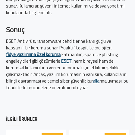
sunar. Kullanıcılar, güvenli internet kullanımı ve dosya yönetimi
konularında bilgilendirilir.
Sonuç
ESET Antivirüs, ransomware tehditlerine karşı güçlü ve
kapsamılı bir koruma sunar. Proaktif tespit teknolojileri,
fidye yazılımına özel koruma
katmanları, spam ve phishing
engelleyicileri gibi çözümlerle
ESET
, hem bireysel hem de
kurumsal kullanıcıların verilerini korumak için etkili bir şekilde
çalışmaktadır. Ancak, yazılım korumasının yanı sıra, kullanıcıların
bilinçli davranması ve temel siber güvenlik kur
alla
rına uyması, bu
tehditlerle mücadelede önemli bir rol oynar.
İLGILI ÜRÜNLER