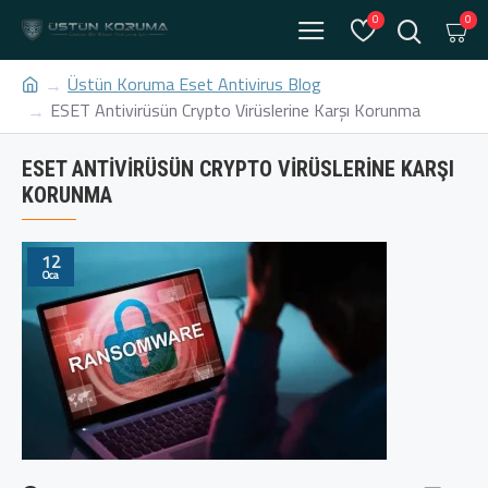
0
0
Üstün Koruma Eset Antivirus Blog
ESET Antivirüsün Crypto Virüslerine Karşı Korunma
ESET ANTIVIRÜSÜN CRYPTO VIRÜSLERINE KARŞI
KORUNMA
12
Oca