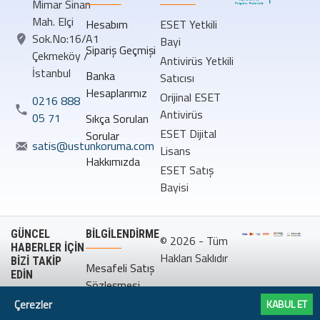
Mimar Sinan
Mah. Elçi
Hesabım
ESET Yetkili
Sok.No:16/A1
Bayi
Sipariş Geçmişi
Çekmeköy /
Antivirüs Yetkili
İstanbul
Banka
Satıcısı
Hesaplarımız
Orijinal ESET
0216 888
Antivirüs
05 71
Sıkça Sorulan
ESET Dijital
Sorular
satis@ustunkoruma.com
Lisans
Hakkımızda
ESET Satış
Bayisi
GÜNCEL
BILGILENDIRME
© 2026 - Tüm
HABERLER İÇİN
Hakları Saklıdır
BİZİ TAKİP
Mesafeli Satış
EDİN
Sözleşmesi
Çerezler
KABUL ET
Gizlilik