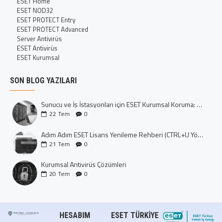
ESET Home
ESET NOD32
ESET PROTECT Entry
ESET PROTECT Advanced
Server Antivirüs
ESET Antivirüs
ESET Kurumsal
SON BLOG YAZILARI
Sunucu ve İş İstasyonları için ESET Kurumsal Koruma: Dijital Kalenizi İnşa Edin
22
Tem
0
Adım Adım ESET Lisans Yenileme Rehberi (CTRL+U Yöntemi)
21
Tem
0
Kurumsal Antivirüs Çözümleri
20
Tem
0
HESABIM
ESET TÜRKIYE