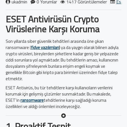
ukadmin
0 Yorumlar
1417 Görüntülemeler
Eset 
ESET Antivirüsün Crypto
Virüslerine Karşı Koruma
Son yıllarda siber güvenlik tehditleri arasında öne çıkan
ransomware (
fidye yazılımları
)
ya da yaygın olarak bilinen adıyla
crypto virüsleri, bireylerden şirketlere kadar geniş bir yelpazede
ciddi sorunlara yol açmaktadır. Bu tehditlerin amacı, kullanıcının
dosyalarını şifreleyerek bunlara erişim engeli koymak ve
genellikle Bitcoin gibi kripto para birimleri üzerinden fidye talep
etmektir.
ESET Antivirüs, bu tür tehditlere karşı kullanıcıların verilerini
korumak için gelişmiş çözümler sunmaktadır. Bu makalede,
ESET'in
ransomware
tehditlerine karşı sağladığı koruma
özellikleri ve aldığı önlemleri inceleyeceğiz.
1.
Proaktif Tespit