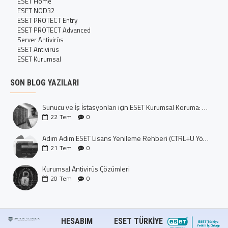
ESET Home
ESET NOD32
ESET PROTECT Entry
ESET PROTECT Advanced
Server Antivirüs
ESET Antivirüs
ESET Kurumsal
SON BLOG YAZILARI
Sunucu ve İş İstasyonları için ESET Kurumsal Koruma: Dijital Kalenizi İnşa Edin
22
Tem
0
Adım Adım ESET Lisans Yenileme Rehberi (CTRL+U Yöntemi)
21
Tem
0
Kurumsal Antivirüs Çözümleri
20
Tem
0
HESABIM
ESET TÜRKIYE