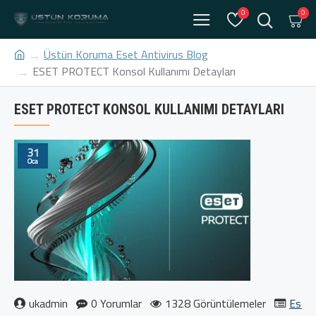
0
0
Üstün Koruma Eset Antivirus Blog
ESET PROTECT Konsol Kullanımı Detayları
ESET PROTECT KONSOL KULLANIMI DETAYLARI
31
Oca
ukadmin
0 Yorumlar
1328 Görüntülemeler
Eset 