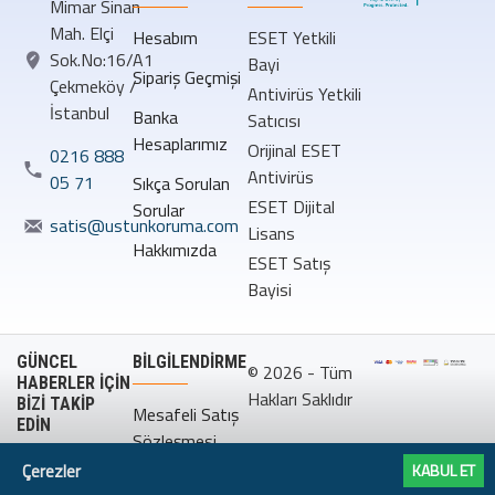
Mimar Sinan
Mah. Elçi
Hesabım
ESET Yetkili
Sok.No:16/A1
Bayi
Sipariş Geçmişi
Çekmeköy /
Antivirüs Yetkili
İstanbul
Banka
Satıcısı
Hesaplarımız
Orijinal ESET
0216 888
Antivirüs
05 71
Sıkça Sorulan
ESET Dijital
Sorular
satis@ustunkoruma.com
Lisans
Hakkımızda
ESET Satış
Bayisi
GÜNCEL
BILGILENDIRME
© 2026 - Tüm
HABERLER İÇİN
Hakları Saklıdır
BİZİ TAKİP
Mesafeli Satış
EDİN
Sözleşmesi
Çerezler
KABUL ET
Gizlilik