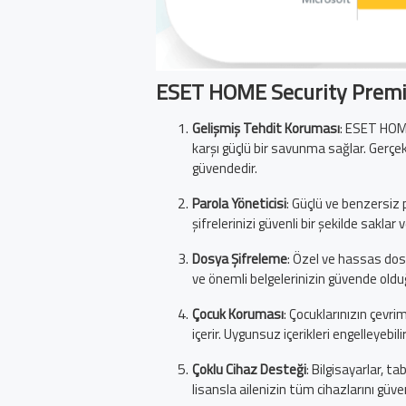
ESET HOME Security Premi
Gelişmiş Tehdit Koruması
: ESET HOME
karşı güçlü bir savunma sağlar. Gerçe
güvendedir.
Parola Yöneticisi
: Güçlü ve benzersiz 
şifrelerinizi güvenli bir şekilde sakla
Dosya Şifreleme
: Özel ve hassas dosya
ve önemli belgelerinizin güvende oldu
Çocuk Koruması
: Çocuklarınızın çevri
içerir. Uygunsuz içerikleri engelleyebil
Çoklu Cihaz Desteği
: Bilgisayarlar, ta
lisansla ailenizin tüm cihazlarını güven