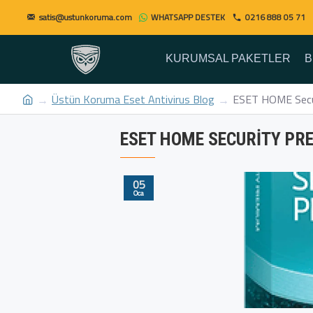
satis@ustunkoruma.com
WHATSAPP DESTEK
0216 888 05 71
KURUMSAL PAKETLER
B
Üstün Koruma Eset Antivirus Blog
ESET HOME Secu
ESET HOME SECURITY PR
05
Oca