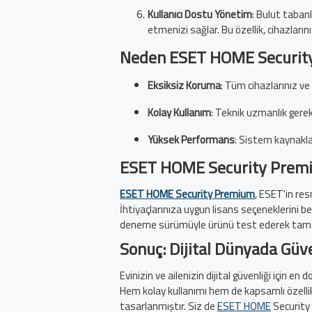
Kullanıcı Dostu Yönetim
: Bulut taban
etmenizi sağlar. Bu özellik, cihazlar
Neden ESET HOME Securit
Eksiksiz Koruma
: Tüm cihazlarınız ve 
Kolay Kullanım
: Teknik uzmanlık gerek
Yüksek Performans
: Sistem kaynakları
ESET HOME Security Premiu
ESET HOME Security Premium
,
ESET'in resmi
İhtiyaçlarınıza uygun lisans seçeneklerini b
deneme sürümüyle ürünü test ederek tam si
Sonuç: Dijital Dünyada Güv
Evinizin ve ailenizin dijital güvenliği için e
Hem kolay kullanımı hem de kapsamlı özellik
tasarlanmıştır. Siz de
ESET HOME
Security 