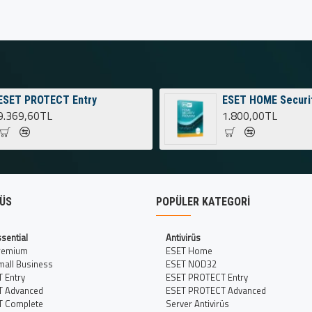
ESET PROTECT Entry
ESET HOME Securi
9.369,60TL
1.800,00TL
RÜS
POPÜLER KATEGORI
sential
Antivirüs
remium
ESET Home
all Business
ESET NOD32
 Entry
ESET PROTECT Entry
T Advanced
ESET PROTECT Advanced
T Complete
Server Antivirüs