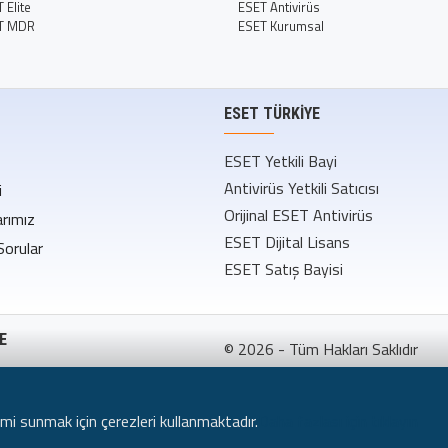
Elite
ESET Antivirüs
T MDR
ESET Kurumsal
ESET TÜRKIYE
ESET Yetkili Bayi
Antivirüs Yetkili Satıcısı
i
Orijinal ESET Antivirüs
rımız
ESET Dijital Lisans
Sorular
ESET Satış Bayisi
E
© 2026 - Tüm Hakları Saklıdır
ş Sözleşmesi
sı
imi sunmak için çerezleri kullanmaktadır.
Daha fazlası için tıklayın