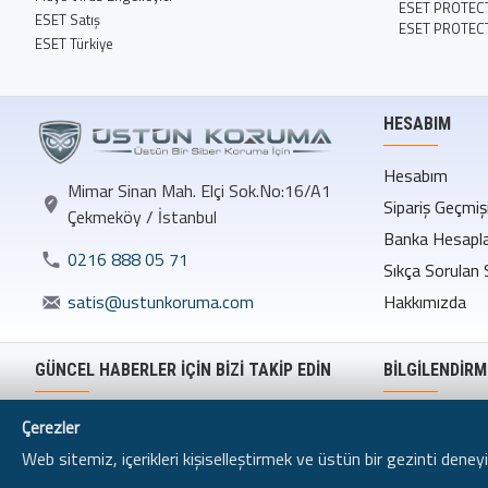
ESET PROTECT 
ESET Satış
ESET PROTEC
ESET Türkiye
HESABIM
Hesabım
Mimar Sinan Mah. Elçi Sok.No:16/A1
Sipariş Geçmiş
Çekmeköy / İstanbul
Banka Hesapla
0216 888 05 71
Sıkça Sorulan 
Hakkımızda
satis@ustunkoruma.com
GÜNCEL HABERLER İÇİN BİZİ TAKİP EDİN
BILGILENDIRM
Mesafeli Satı
Çerezler
Gizlilik Politika
Web sitemiz, içerikleri kişiselleştirmek ve üstün bir gezinti deney