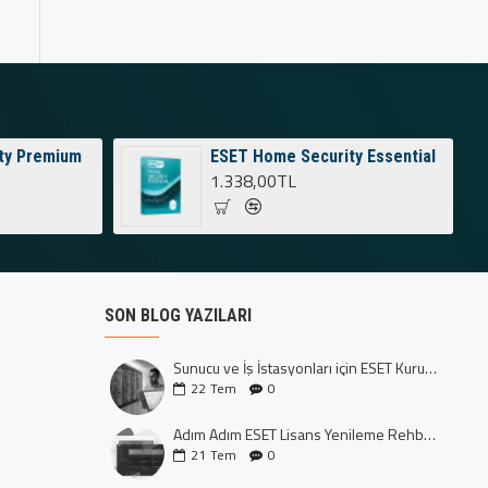
ty Premium
ESET Home Security Essential
1.338,00TL
SON BLOG YAZILARI
Sunucu ve İş İstasyonları için ESET Kurumsal Koruma: Dijital Kalenizi İnşa Edin
22
Tem
0
Adım Adım ESET Lisans Yenileme Rehberi (CTRL+U Yöntemi)
21
Tem
0