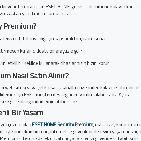
lı bir yönetim aracı olan ESET HOME, güvenlik durumunu kolayca kontrol
ınızı uzaktan yönetme imkanı sunar.
y Premium?
ailenizin dijital güvenliği için kapsamlı bir çözüm sunar.
tirmeyen kullanıcı dostu bir arayüzle gelir.
nı etkili bir şekilde kullanarak cihazlarınızın hızını korur.
m Nasıl Satın Alınır?
 web sitesi veya yetkili satış kanalları üzerinden kolayca satın alınabili
elirlemek için ESET müşteri desteğinden yardım alabilirsiniz. Ayrıca,
ze göre olduğundan emin olabilirsiniz.
enli Bir Yaşam
n doğru çözüm olan
ESET HOME Security Premium
, üst düzey koruma suna
leriyle öne çıkan bu ürün, internette güvenli bir deneyim yaşamanız içi
Premium’u tercih ederek dijital dünyada ailenizi güvende tutabilirsiniz.