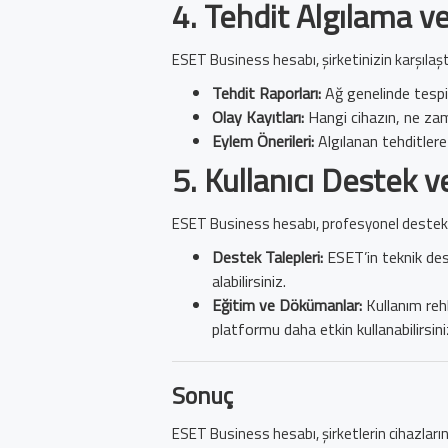
4.
Tehdit Algılama v
ESET Business hesabı, şirketinizin karşılaştı
Tehdit Raporları:
Ağ genelinde tespit e
Olay Kayıtları:
Hangi cihazın, ne zama
Eylem Önerileri:
Algılanan tehditlere 
5.
Kullanıcı Destek v
ESET Business hesabı, profesyonel destek ekip
Destek Talepleri:
ESET’in teknik deste
alabilirsiniz.
Eğitim ve Dökümanlar:
Kullanım rehb
platformu daha etkin kullanabilirsini
Sonuç
ESET Business hesabı, şirketlerin cihazlarını