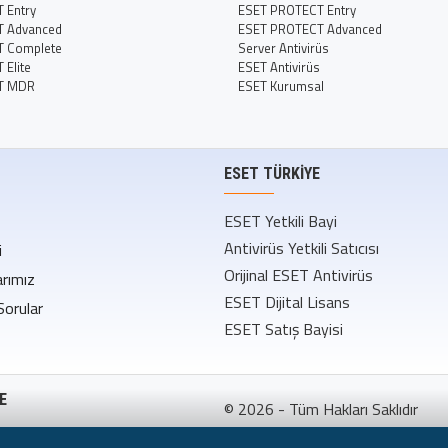
 Entry
ESET PROTECT Entry
T Advanced
ESET PROTECT Advanced
T Complete
Server Antivirüs
Elite
ESET Antivirüs
T MDR
ESET Kurumsal
ESET TÜRKIYE
ESET Yetkili Bayi
Antivirüs Yetkili Satıcısı
i
Orijinal ESET Antivirüs
rımız
ESET Dijital Lisans
Sorular
ESET Satış Bayisi
E
© 2026 - Tüm Hakları Saklıdır
ş Sözleşmesi