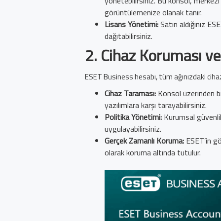
yönetebilirsiniz. Bu konsol, merkezi 
görüntülemenize olanak tanır.
Lisans Yönetimi:
Satın aldığınız ESE
dağıtabilirsiniz.
2.
Cihaz Koruması ve
ESET Business hesabı, tüm ağınızdaki cihazla
Cihaz Taraması:
Konsol üzerinden bi
yazılımlara karşı tarayabilirsiniz.
Politika Yönetimi:
Kurumsal güvenlik p
uygulayabilirsiniz.
Gerçek Zamanlı Koruma:
ESET’in göm
olarak koruma altında tutulur.