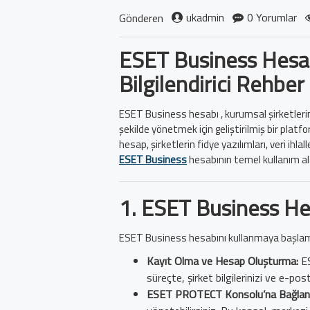
ukadmin
0 Yorumlar
Gönderen
ESET Business Hesab
Bilgilendirici Rehber
ESET Business hesabı , kurumsal şirketlerin d
şekilde yönetmek için geliştirilmiş bir platfo
hesap, şirketlerin fidye yazılımları, veri ihlal
ESET Business
hesabının temel kullanım alan
1.
ESET Business He
ESET Business hesabını kullanmaya başlamak 
Kayıt Olma ve Hesap Oluşturma:
ES
süreçte, şirket bilgilerinizi ve e-pos
ESET PROTECT Konsolu’na Bağla