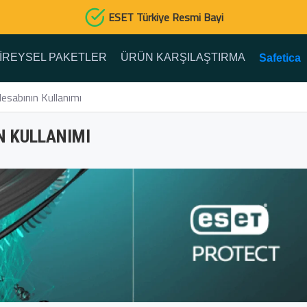
ESET Türkiye Resmi Bayi
IREYSEL PAKETLER
ÜRÜN KARŞILAŞTIRMA
Safetica
sabının Kullanımı
N KULLANIMI