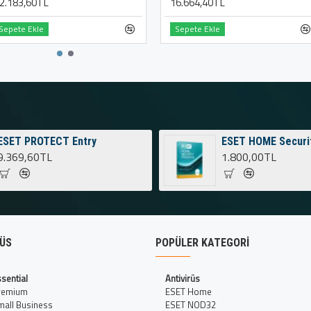
2.183,60TL
16.664,40TL
Sepete Ekle
Sepete Ekle
ESET PROTECT Entry
ESET HOME Securi
9.369,60TL
1.800,00TL
RÜS
POPÜLER KATEGORI
sential
Antivirüs
remium
ESET Home
all Business
ESET NOD32