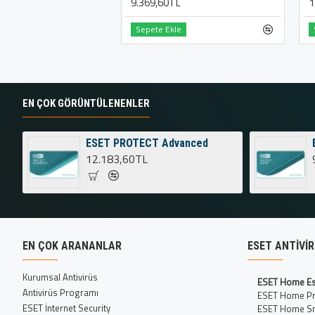
9.369,60TL
1
Sepete Ekle
EN ÇOK GÖRÜNTÜLENENLER
ESET PROTECT Advanced
12.183,60TL
EN ÇOK ARANANLAR
ESET ANTIVI
Kurumsal Antivirüs
ESET Home Es
Antivirüs Programı
ESET Home P
ESET İnternet Security
ESET Home Sm