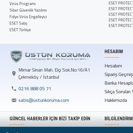
ESET PROTECT
Virüs Programı
ESET PROTEC
Siber Güvenlik Yazılımı
ESET PROTEC
Fidye Virüs Engelleyici
ESET PROTECT 
ESET Satış
ESET PROTEC
ESET Türkiye
HESABIM
Hesabım
Mimar Sinan Mah. Elçi Sok.No:16/A1
Sipariş Geçmiş
Çekmeköy / İstanbul
Banka Hesapla
0216 888 05 71
Sıkça Sorulan 
Hakkımızda
satis@ustunkoruma.com
GÜNCEL HABERLER İÇİN BİZİ TAKİP EDİN
BILGILENDIRM
Mesafeli Satı