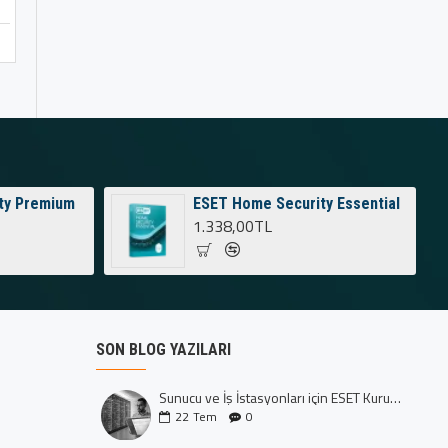
5.300,40TL
Sepete Ekle
ty Premium
ESET Home Security Essential
1.338,00TL
SON BLOG YAZILARI
Sunucu ve İş İstasyonları için ESET Kurumsal Koruma: Dijital Kalenizi İnşa Edin
22
Tem
0