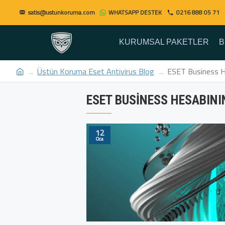
satis@ustunkoruma.com
WHATSAPP DESTEK
0216 888 05 71
KURUMSAL PAKETLER
B
Üstün Koruma Eset Antivirus Blog
ESET Business He
ESET BUSINESS HESABINI
12
Oca