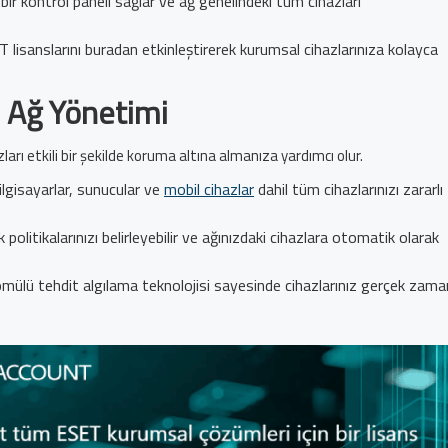
bir kontrol paneli sağlar ve ağ genelindeki tüm cihazları
T lisanslarını buradan etkinleştirerek kurumsal cihazlarınıza kolayca
 Ağ Yönetimi
rı etkili bir şekilde koruma altına almanıza yardımcı olur.
lgisayarlar, sunucular ve
mobil cihazlar
dahil tüm cihazlarınızı zararlı
olitikalarınızı belirleyebilir ve ağınızdaki cihazlara otomatik olarak
ülü tehdit algılama teknolojisi sayesinde cihazlarınız gerçek zaman