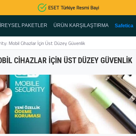
ESET Türkiye Resmi Bayi
IREYSEL PAKETLER
ÜRÜN KARŞILAŞTIRMA
Safetica
ty: Mobil Cihazlar İçin Üst Düzey Güvenlik
OBIL CIHAZLAR İÇIN ÜST DÜZEY GÜVENLIK