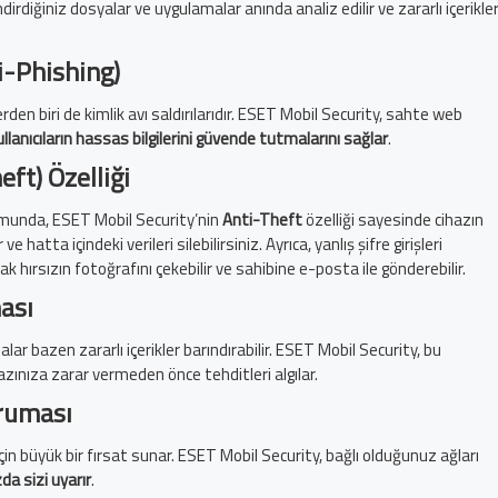
rdiğiniz dosyalar ve uygulamalar anında analiz edilir ve zararlı içerikle
i-Phishing)
erden biri de kimlik avı saldırılarıdır. ESET Mobil Security, sahte web
ullanıcıların hassas bilgilerini güvende tutmalarını sağlar
.
eft) Özelliği
umunda, ESET Mobil Security’nin
Anti-Theft
özelliği sayesinde cihazın
e hatta içindeki verileri silebilirsiniz. Ayrıca, yanlış şifre girişleri
 hırsızın fotoğrafını çekebilir ve sahibine e-posta ile gönderebilir.
ası
lar bazen zararlı içerikler barındırabilir. ESET Mobil Security, bu
zınıza zarar vermeden önce tehditleri algılar.
oruması
için büyük bir fırsat sunar. ESET Mobil Security, bağlı olduğunuz ağları
da sizi uyarır
.