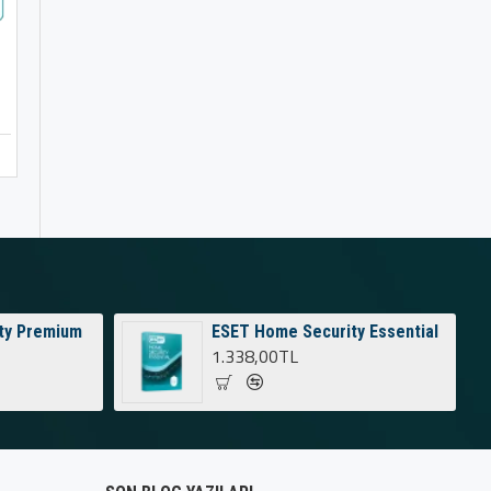
ESET Server Security
ESET Home Security Esse
5.300,40TL
1.338,00TL
Sepete Ekle
Sepete Ekle
ty Premium
ESET Home Security Essential
1.338,00TL