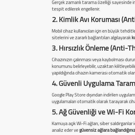
Gerçek zamanlı tarama özelliği sayesinde indi
tespit edilerek engellenir.
2.
Kimlik Avı Koruması (Ant
Mobil cihaz kullanıcıları için en büyük tehditl
sitelerini ve zararlı bağlantıları algılayarak
k
3.
Hırsızlık Önleme (Anti-Th
Cihazınızın çalınması veya kaybolması dur
konumunu belirleyebilir, uzaktan kilitleyebilir v
yapıldığında cihazın kamerası otomatik olarak
4.
Güvenli Uygulama Taram
Google Play Store dışından indirilen uygulama
uygulamaları otomatik olarak tarayarak ciha
5.
Ağ Güvenliği ve Wi-Fi K
Kamuya açık Wi-Fi ağları, siber saldırganlar 
analiz eder ve
güvensiz ağlara bağlandığınız