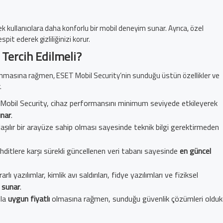
k kullanıcılara daha konforlu bir mobil deneyim sunar. Ayrıca, özel
pit ederek gizliliğinizi korur.
Tercih Edilmeli?
unmasına rağmen, ESET Mobil Security’nin sunduğu üstün özellikler ve
.
Mobil Security, cihaz performansını minimum seviyede etkileyerek
unar
.
laşılır bir arayüze sahip olması sayesinde teknik bilgi gerektirmeden
ehditlere karşı sürekli güncellenen veri tabanı sayesinde
en güncel
rarlı yazılımlar, kimlik avı saldırıları, fidye yazılımları ve fiziksel
 sunar
.
sla
uygun fiyatlı
olmasına rağmen, sunduğu güvenlik çözümleri olduk