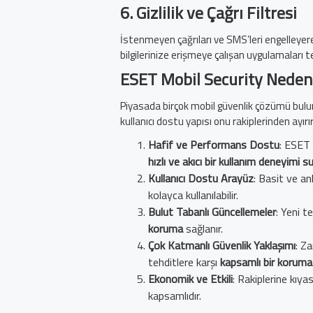
6.
Gizlilik ve Çağrı Filtresi
İstenmeyen çağrıları ve SMS’leri engelleyere
bilgilerinize erişmeye çalışan uygulamaları tes
ESET Mobil Security Neden 
Piyasada birçok mobil güvenlik çözümü bul
kullanıcı dostu yapısı onu rakiplerinden ayırır
Hafif ve Performans Dostu
: ESET 
hızlı ve akıcı bir kullanım deneyimi s
Kullanıcı Dostu Arayüz
: Basit ve an
kolayca kullanılabilir.
Bulut Tabanlı Güncellemeler
: Yeni t
koruma
sağlanır.
Çok Katmanlı Güvenlik Yaklaşımı
: Za
tehditlere karşı
kapsamlı bir koruma
Ekonomik ve Etkili
: Rakiplerine kıya
kapsamlıdır.