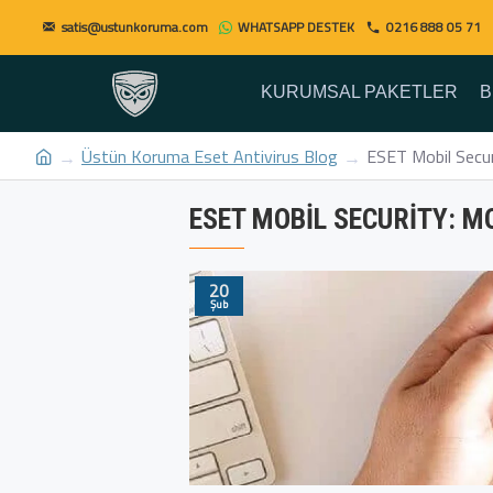
satis@ustunkoruma.com
WHATSAPP DESTEK
0216 888 05 71
KURUMSAL PAKETLER
B
Üstün Koruma Eset Antivirus Blog
ESET Mobil Securi
ESET MOBIL SECURITY: M
20
Şub