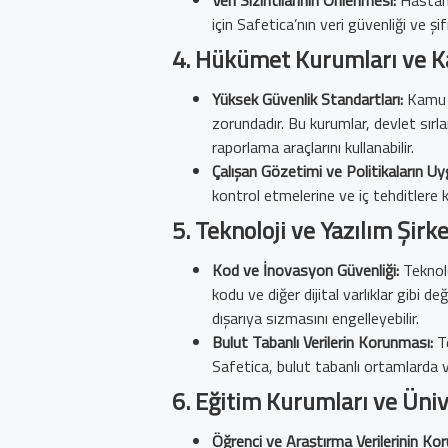
için Safetica’nın veri güvenliği ve şifr
4.
Hükümet Kurumları ve 
Yüksek Güvenlik Standartları:
Kamu s
zorundadır. Bu kurumlar, devlet sırl
raporlama araçlarını kullanabilir.
Çalışan Gözetimi ve Politikaların U
kontrol etmelerine ve iç tehditlere k
5.
Teknoloji ve Yazılım Şirke
Kod ve İnovasyon Güvenliği:
Teknoloj
kodu ve diğer dijital varlıklar gibi d
dışarıya sızmasını engelleyebilir.
Bulut Tabanlı Verilerin Korunması:
Te
Safetica, bulut tabanlı ortamlarda ve
6.
Eğitim Kurumları ve Üniv
Öğrenci ve Araştırma Verilerinin Ko