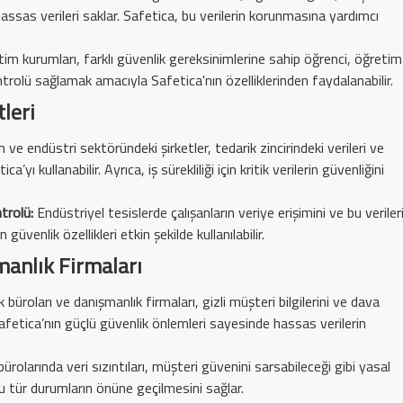
hassas verileri saklar. Safetica, bu verilerin korunmasına yardımcı
im kurumları, farklı güvenlik gereksinimlerine sahip öğrenci, öğretim
kontrolü sağlamak amacıyla Safetica'nın özelliklerinden faydalanabilir.
leri
ve endüstri sektöründeki şirketler, tedarik zincirindeki verileri ve
’yı kullanabilir. Ayrıca, iş sürekliliği için kritik verilerin güvenliğini
ntrolü:
Endüstriyel tesislerde çalışanların veriye erişimini ve bu veriler
güvenlik özellikleri etkin şekilde kullanılabilir.
anlık Firmaları
büroları ve danışmanlık firmaları, gizli müşteri bilgilerini ve dava
Safetica’nın güçlü güvenlik önlemleri sayesinde hassas verilerin
rolarında veri sızıntıları, müşteri güvenini sarsabileceği gibi yasal
bu tür durumların önüne geçilmesini sağlar.