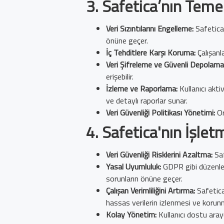
3.
Safetica’nın Temel
Veri Sızıntılarını Engelleme:
Safetica,
önüne geçer.
İç Tehditlere Karşı Koruma:
Çalışanla
Veri Şifreleme ve Güvenli Depolama
erişebilir.
İzleme ve Raporlama:
Kullanıcı aktiv
ve detaylı raporlar sunar.
Veri Güvenliği Politikası Yönetimi:
Or
4.
Safetica'nın İşlet
Veri Güvenliği Risklerini Azaltma:
Saf
Yasal Uyumluluk:
GDPR gibi düzenlem
sorunların önüne geçer.
Çalışan Verimliliğini Artırma:
Safetica,
hassas verilerin izlenmesi ve korunm
Kolay Yönetim:
Kullanıcı dostu arayü