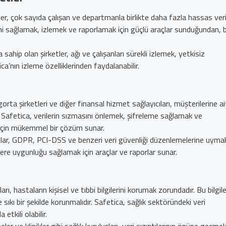
er, çok sayıda çalışan ve departmanla birlikte daha fazla hassas ver
ğini sağlamak, izlemek ve raporlamak için güçlü araçlar sunduğundan, 
sahip olan şirketler, ağı ve çalışanları sürekli izlemek, yetkisiz
a’nın izleme özelliklerinden faydalanabilir.
orta şirketleri ve diğer finansal hizmet sağlayıcıları, müşterilerine ai
. Safetica, verilerin sızmasını önlemek, şifreleme sağlamak ve
k için mükemmel bir çözüm sunar.
lar, GDPR, PCI-DSS ve benzeri veri güvenliği düzenlemelerine uyma
ere uygunluğu sağlamak için araçlar ve raporlar sunar.
arı, hastaların kişisel ve tıbbi bilgilerini korumak zorundadır. Bu bilgile
kı bir şekilde korunmalıdır. Safetica, sağlık sektöründeki veri
etkili olabilir.
er ve klinikler gibi sağlık kuruluşları, veri sızıntılarının önüne geçme