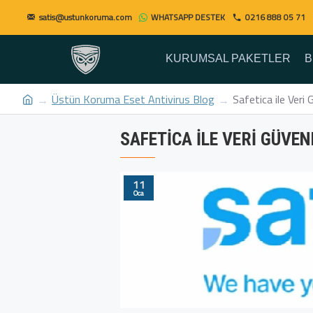
satis@ustunkoruma.com
WHATSAPP DESTEK
0216 888 05 71
KURUMSAL PAKETLER
B
Üstün Koruma Eset Antivirus Blog
Safetica ile Veri 
SAFETICA ILE VERI GÜVEN
11
Oca