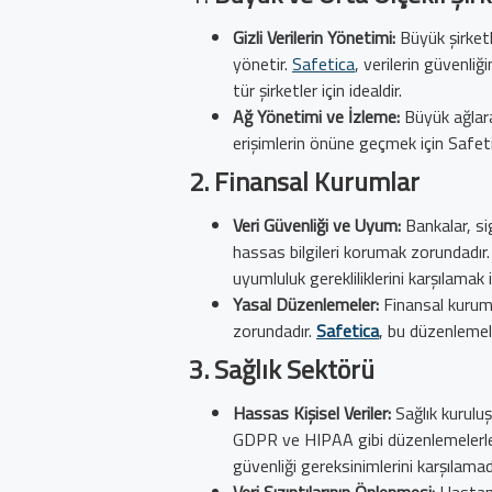
Gizli Verilerin Yönetimi:
Büyük şirketl
yönetir.
Safetica
, verilerin güvenli
tür şirketler için idealdir.
Ağ Yönetimi ve İzleme:
Büyük ağlara 
erişimlerin önüne geçmek için Safetic
2.
Finansal Kurumlar
Veri Güvenliği ve Uyum:
Bankalar, sig
hassas bilgileri korumak zorundadır
uyumluluk gerekliliklerini karşılama
Yasal Düzenlemeler:
Finansal kurum
zorundadır.
Safetica
, bu düzenlemel
3.
Sağlık Sektörü
Hassas Kişisel Veriler:
Sağlık kuruluşl
GDPR ve HIPAA gibi düzenlemelerle sı
güvenliği gereksinimlerini karşılamada 
Veri Sızıntılarının Önlenmesi:
Hastanel