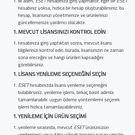
ilk adım,
ESET
hesabınıza giriş yapmaktır. eğer bir
ESET
hesabınız yoksa, hızlıca bir hesap oluşturabilirsiniz. bu
hesap, lisansınızı yönetmenize ve ürünlerinizi
güncellemenize yardımcı olacaktır.
MEVCUT LISANSINIZI KONTROL EDIN
hesabınıza giriş yaptıktan sonra, mevcut lisans
bilgilerinizi kontrol edin. burada, lisansınızın ne zaman
sona ereceğini ve hangi ürünleri kapsadığını
görebilirsiniz.
LISANS YENILEME SEÇENEĞINI SEÇIN
ESET
hesabınızda lisans yenileme seçeneğini
bulabilirsiniz. yenileme işlemi, birkaç basit adımla
tamamlanabilir. uygun ödeme yöntemlerini seçerek
işlemi hızlıca tamamlayabilirsiniz.
YENILEME İÇIN ÜRÜN SEÇIMI
yenileme sırasında, mevcut
ESET
ürününüzün
yenilenmesi veya daha yüksek koruma sunan yeni bir