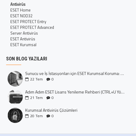
Antivirüs
ESET Home
ESET NOD32
ESET PROTECT Entry
ESET PROTECT Advanced
Server Antivirüs
ESET Antivirüs
ESET Kurumsal
SON BLOG YAZILARI
Sunucu ve İş İstasyonları için ESET Kurumsal Koruma: Dijital Kalenizi İnşa Edin
22
Tem
0
Adım Adım ESET Lisans Yenileme Rehberi (CTRL+U Yöntemi)
21
Tem
0
Kurumsal Antivirüs Çözümleri
20
Tem
0