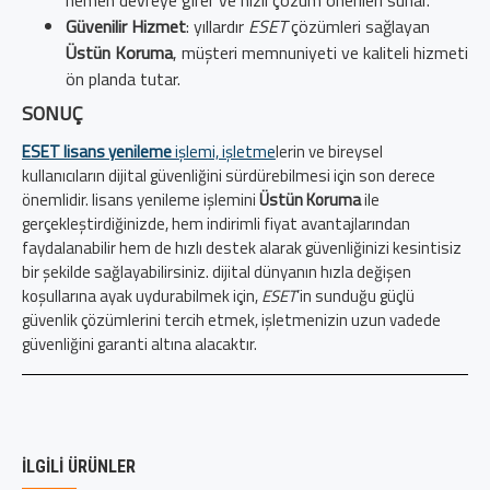
Güvenilir Hizmet
: yıllardır
ESET
çözümleri sağlayan
Üstün Koruma
, müşteri memnuniyeti ve kaliteli hizmeti
ön planda tutar.
SONUÇ
ESET lisans yenileme
işlemi, işletme
lerin ve bireysel
kullanıcıların dijital güvenliğini sürdürebilmesi için son derece
önemlidir. lisans yenileme işlemini
Üstün Koruma
ile
gerçekleştirdiğinizde, hem indirimli fiyat avantajlarından
faydalanabilir hem de hızlı destek alarak güvenliğinizi kesintisiz
bir şekilde sağlayabilirsiniz. dijital dünyanın hızla değişen
koşullarına ayak uydurabilmek için,
ESET
’in sunduğu güçlü
güvenlik çözümlerini tercih etmek, işletmenizin uzun vadede
güvenliğini garanti altına alacaktır.
İLGILI ÜRÜNLER