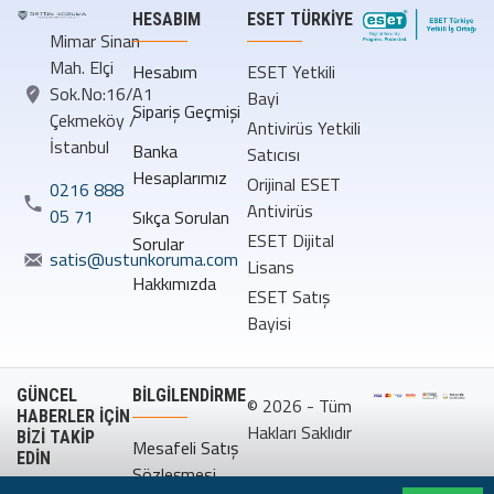
HESABIM
ESET TÜRKIYE
Mimar Sinan
Mah. Elçi
Hesabım
ESET Yetkili
Sok.No:16/A1
Bayi
Sipariş Geçmişi
Çekmeköy /
Antivirüs Yetkili
İstanbul
Banka
Satıcısı
Hesaplarımız
Orijinal ESET
0216 888
Antivirüs
05 71
Sıkça Sorulan
ESET Dijital
Sorular
satis@ustunkoruma.com
Lisans
Hakkımızda
ESET Satış
Bayisi
GÜNCEL
BILGILENDIRME
© 2026 - Tüm
HABERLER İÇİN
Hakları Saklıdır
BİZİ TAKİP
Mesafeli Satış
EDİN
Sözleşmesi