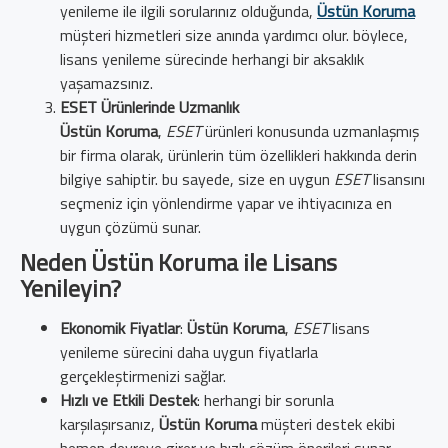
yenileme ile ilgili sorularınız olduğunda,
Üstün Koruma
müşteri hizmetleri size anında yardımcı olur. böylece,
lisans yenileme sürecinde herhangi bir aksaklık
yaşamazsınız.
ESET Ürünlerinde Uzmanlık
Üstün Koruma
,
ESET
ürünleri konusunda uzmanlaşmış
bir firma olarak, ürünlerin tüm özellikleri hakkında derin
bilgiye sahiptir. bu sayede, size en uygun
ESET
lisansını
seçmeniz için yönlendirme yapar ve ihtiyacınıza en
uygun çözümü sunar.
Neden Üstün Koruma ile Lisans
Yenileyin?
Ekonomik Fiyatlar
:
Üstün Koruma
,
ESET
lisans
yenileme sürecini daha uygun fiyatlarla
gerçekleştirmenizi sağlar.
Hızlı ve Etkili Destek
: herhangi bir sorunla
karşılaşırsanız,
Üstün Koruma
müşteri destek ekibi
hemen devreye girer ve hızlı çözüm önerileri sunar.