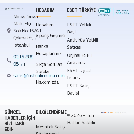
HESABIM
ESET TÜRKIYE
Mimar Sinan
Mah. Elçi
Hesabım
ESET Yetkili
Sok.No:16/A1
Bayi
Sipariş Geçmişi
Çekmeköy /
Antivirüs Yetkili
İstanbul
Banka
Satıcısı
Hesaplarımız
Orijinal ESET
0216 888
Antivirüs
05 71
Sıkça Sorulan
ESET Dijital
Sorular
satis@ustunkoruma.com
Lisans
Hakkımızda
ESET Satış
Bayisi
GÜNCEL
BILGILENDIRME
© 2026 - Tüm
HABERLER İÇİN
Hakları Saklıdır
BİZİ TAKİP
Mesafeli Satış
EDİN
Sözleşmesi