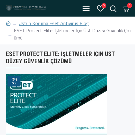
0
0
Üstün Koruma Eset Antivirus Blog
ESET Protect Elite: İşletmeler İçin Üst Düzey Güvenlik Çöz
ümü
ESET PROTECT ELITE: İŞLETMELER İÇIN ÜST
DÜZEY GÜVENLIK ÇÖZÜMÜ
09
Oca