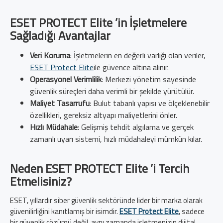
ESET PROTECT Elite ’in İşletmelere
Sağladığı Avantajlar
Veri Koruma
: İşletmelerin en değerli varlığı olan veriler,
ESET Protect Elite
ile güvence altına alınır.
Operasyonel Verimlilik
: Merkezi yönetim sayesinde
güvenlik süreçleri daha verimli bir şekilde yürütülür.
Maliyet Tasarrufu
: Bulut tabanlı yapısı ve ölçeklenebilir
özellikleri, gereksiz altyapı maliyetlerini önler.
Hızlı Müdahale
: Gelişmiş tehdit algılama ve gerçek
zamanlı uyarı sistemi, hızlı müdahaleyi mümkün kılar.
Neden ESET PROTECT Elite ’i Tercih
Etmelisiniz?
ESET, yıllardır siber güvenlik sektöründe lider bir marka olarak
güvenilirliğini kanıtlamış bir isimdir.
ESET Protect Elite
, sadece
bir güvenlik çözümü değil, aynı zamanda işletmenizin dijital