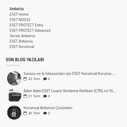
Antivirüs
ESET Home
ESET NOD32
ESET PROTECT Entry
ESET PROTECT Advanced
Server Antivirüs
ESET Antivirüs
ESET Kurumsal
SON BLOG YAZILARI
Sunucu ve İş İstasyonları için ESET Kurumsal Koruma: Dijital Kalenizi İnşa Edin
22
Tem
0
Adım Adım ESET Lisans Yenileme Rehberi (CTRL+U Yöntemi)
21
Tem
0
Kurumsal Antivirüs Çözümleri
20
Tem
0