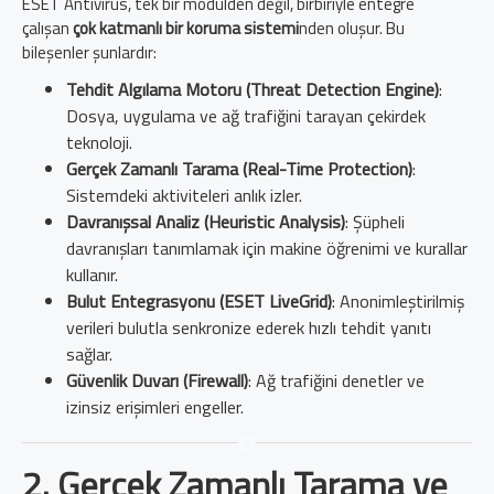
ESET Antivirus, tek bir modülden değil, birbiriyle entegre
çalışan
çok katmanlı bir koruma sistemi
nden oluşur. Bu
bileşenler şunlardır:
Tehdit Algılama Motoru (Threat Detection Engine)
:
Dosya, uygulama ve ağ trafiğini tarayan çekirdek
teknoloji.
Gerçek Zamanlı Tarama (Real-Time Protection)
:
Sistemdeki aktiviteleri anlık izler.
Davranışsal Analiz (Heuristic Analysis)
: Şüpheli
davranışları tanımlamak için makine öğrenimi ve kurallar
kullanır.
Bulut Entegrasyonu (ESET LiveGrid)
: Anonimleştirilmiş
verileri bulutla senkronize ederek hızlı tehdit yanıtı
sağlar.
Güvenlik Duvarı (Firewall)
: Ağ trafiğini denetler ve
izinsiz erişimleri engeller.
2. Gerçek Zamanlı Tarama ve