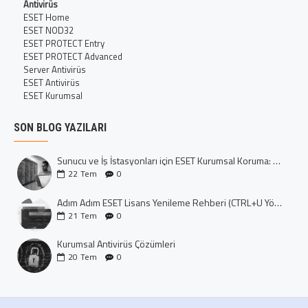
Antivirüs
ESET Home
ESET NOD32
ESET PROTECT Entry
ESET PROTECT Advanced
Server Antivirüs
ESET Antivirüs
ESET Kurumsal
SON BLOG YAZILARI
Sunucu ve İş İstasyonları için ESET Kurumsal Koruma: Dijital Kalenizi İnşa Edin
22
Tem
0
Adım Adım ESET Lisans Yenileme Rehberi (CTRL+U Yöntemi)
21
Tem
0
Kurumsal Antivirüs Çözümleri
20
Tem
0