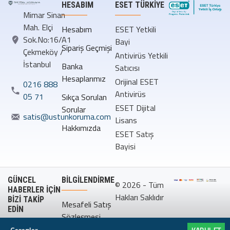
HESABIM
ESET TÜRKIYE
Mimar Sinan
Mah. Elçi
Hesabım
ESET Yetkili
Sok.No:16/A1
Bayi
Sipariş Geçmişi
Çekmeköy /
Antivirüs Yetkili
İstanbul
Banka
Satıcısı
Hesaplarımız
Orijinal ESET
0216 888
Antivirüs
05 71
Sıkça Sorulan
ESET Dijital
Sorular
satis@ustunkoruma.com
Lisans
Hakkımızda
ESET Satış
Bayisi
GÜNCEL
BILGILENDIRME
© 2026 - Tüm
HABERLER İÇİN
Hakları Saklıdır
BİZİ TAKİP
Mesafeli Satış
EDİN
Sözleşmesi