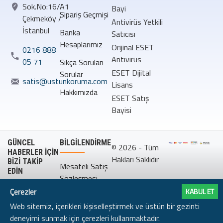
Sok.No:16/A1
Bayi
Sipariş Geçmişi
Çekmeköy /
Antivirüs Yetkili
İstanbul
Banka
Satıcısı
Hesaplarımız
Orijinal ESET
0216 888
Antivirüs
05 71
Sıkça Sorulan
ESET Dijital
Sorular
satis@ustunkoruma.com
Lisans
Hakkımızda
ESET Satış
Bayisi
GÜNCEL
BILGILENDIRME
© 2026 - Tüm
HABERLER İÇİN
Hakları Saklıdır
BİZİ TAKİP
Mesafeli Satış
EDİN
Sözleşmesi
Çerezler
KABUL ET
Gizlilik
Web sitemiz, içerikleri kişiselleştirmek ve üstün bir gezinti
Politikası
deneyimi sunmak için çerezleri kullanmaktadır.