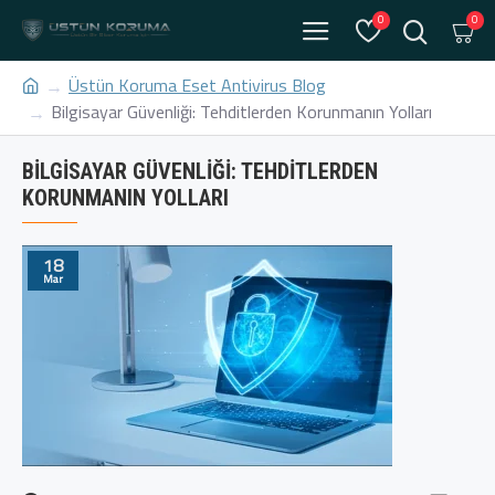
0
0
Üstün Koruma Eset Antivirus Blog
Bilgisayar Güvenliği: Tehditlerden Korunmanın Yolları
BILGISAYAR GÜVENLIĞI: TEHDITLERDEN
KORUNMANIN YOLLARI
18
Mar