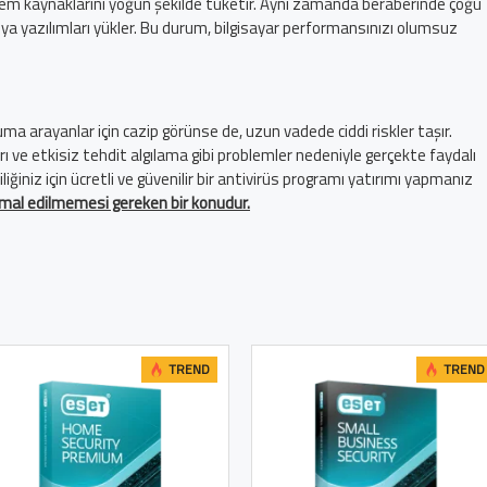
stem kaynaklarını yoğun şekilde tüketir. Aynı zamanda beraberinde çoğu
veya yazılımları yükler. Bu durum, bilgisayar performansınızı olumsuz
ma arayanlar için cazip görünse de, uzun vadede ciddi riskler taşır.
nları ve etkisiz tehdit algılama gibi problemler nedeniyle gerçekte faydalı
iliğiniz için ücretli ve güvenilir bir antivirüs programı yatırımı yapmanız
ihmal edilmemesi gereken bir konudur.
TREND
TREND