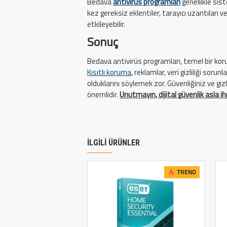
Bedava
antivirüs programları
genellikle si
kez gereksiz eklentiler, tarayıcı uzantıları 
etkileyebilir.
Sonuç
Bedava antivirüs programları, temel bir koru
Kısıtlı koruma
, reklamlar, veri gizliliği soru
olduklarını söylemek zor. Güvenliğiniz ve gizl
önemlidir.
Unutmayın, dijital güvenlik asla 
İLGILI ÜRÜNLER
TREND