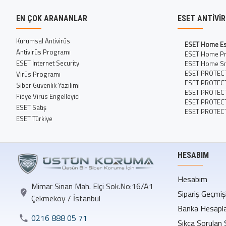
EN ÇOK ARANANLAR
ESET ANTIVI
Kurumsal Antivirüs
ESET Home Es
Antivirüs Programı
ESET Home P
ESET İnternet Security
ESET Home Sm
ESET PROTECT
Virüs Programı
ESET PROTEC
Siber Güvenlik Yazılımı
ESET PROTEC
Fidye Virüs Engelleyici
ESET PROTECT 
ESET Satış
ESET PROTEC
ESET Türkiye
HESABIM
Hesabım
Mimar Sinan Mah. Elçi Sok.No:16/A1
Sipariş Geçmiş
Çekmeköy / İstanbul
Banka Hesapla
0216 888 05 71
Sıkça Sorulan 