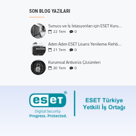
SON BLOG YAZILARI
Sunucu ve İş İstasyonları için ESET Kurumsal Koruma: Dijital Kalenizi İnşa Edin
22
Tem
0
Adım Adım ESET Lisans Yenileme Rehberi (CTRL+U Yöntemi)
21
Tem
0
Kurumsal Antivirüs Çözümleri
20
Tem
0