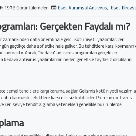
1978 Görüntülemeler
Eset Kurumsal Antivirüs
,
Eset Bireyse
ogramları: Gerçekten Faydalı mı?
 zamankinden daha önemli hale geldi. Kötü niyetli yazılımlar, veri
ler gün geçtikçe daha sofistike hale geliyor. Bu tehditlere karşı koymanın
kullanmaktır. Ancak, "bedava" antivirüs programları gerçekten
a bedava antivirüs yazılımlarının neden genellikle faydasız olduklarını
ce temel tehditlere karşı koruma sağlar. Gelişmiş kötü niyetli yazılımla
ibi daha karmaşık tehditlere karşı etkisiz kalabilirler. Premium antivirüs
e ileri seviye tehdit algılama yetenekleri genellikle bu ürünlerde
oplama
sa, bu geliri genellikle kullanıcıdan farklı yollarla elde etmeye çalışır.