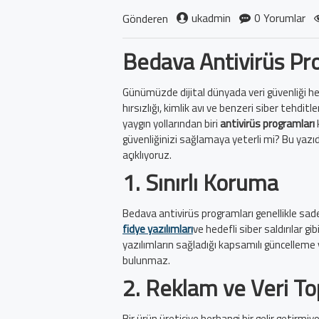
ukadmin
0 Yorumlar
Gönderen
Bedava Antivirüs Pr
Günümüzde dijital dünyada veri güvenliği her
hırsızlığı, kimlik avı ve benzeri siber tehdit
yaygın yollarından biri
antivirüs programları
güvenliğinizi sağlamaya yeterli mi? Bu yazıd
açıklıyoruz.
1.
Sınırlı Koruma
Bedava antivirüs programları genellikle sade
fidye yazılımları
ve hedefli siber saldırılar g
yazılımların sağladığı kapsamılı güncelleme v
bulunmaz.
2.
Reklam ve Veri T
Bir ürün üreticiye herhangi bir gelir getirmiyor