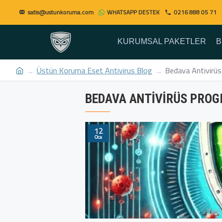
satis@ustunkoruma.com
WHATSAPP DESTEK
0216 888 05 71
KURUMSAL PAKETLER
B
Üstün Koruma Eset Antivirus Blog
Bedava Antivirüs
BEDAVA ANTIVIRÜS PROG
12
Oca