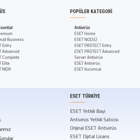
RÜS
POPÜLER KATEGORI
sential
Antivirüs
remium
ESET Home
all Business
ESET NOD32
 Entry
ESET PROTECT Entry
T Advanced
ESET PROTECT Advanced
T Complete
Server Antivirüs
Elite
ESET Antivirüs
T MDR
ESET Kurumsal
ESET TÜRKIYE
ESET Yetkili Bayi
Antivirüs Yetkili Satıcısı
i
Orijinal ESET Antivirüs
rımız
ESET Dijital Lisans
Sorular