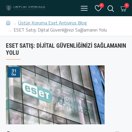
0
0
Üstün Koruma Eset Antivirus Blog
ESET Satış: Dijital Güvenliğinizi Sağlamanın Yolu
ESET SATIŞ: DIJITAL GÜVENLIĞINIZI SAĞLAMANIN
YOLU
31
Oca