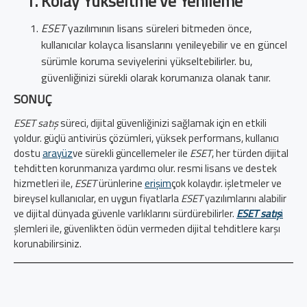
Kolay Yükseltme ve Yenileme
ESET
yazılımının lisans süreleri bitmeden önce,
kullanıcılar kolayca lisanslarını yenileyebilir ve en güncel
sürümle koruma seviyelerini yükseltebilirler. bu,
güvenliğinizi sürekli olarak korumanıza olanak tanır.
SONUÇ
ESET satış
süreci, dijital güvenliğinizi sağlamak için en etkili
yoldur. güçlü antivirüs çözümleri, yüksek performans, kullanıcı
dostu
arayüz
ve sürekli güncellemeler ile
ESET
, her türden dijital
tehditten korunmanıza yardımcı olur. resmi lisans ve destek
hizmetleri ile,
ESET
ürünlerine
erişim
çok kolaydır. işletmeler ve
bireysel kullanıcılar, en uygun fiyatlarla
ESET
yazılımlarını alabilir
ve dijital dünyada güvenle varlıklarını sürdürebilirler.
ESET satış
i
şlemleri ile, güvenlikten ödün vermeden dijital tehditlere karşı
korunabilirsiniz.