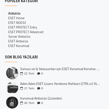
POPÜLER KATEGORI
Antivirüs
ESET Home
ESET NOD32
ESET PROTECT Entry
ESET PROTECT Advanced
Server Antivirüs
ESET Antivirüs
ESET Kurumsal
SON BLOG YAZILARI
Sunucu ve İş İstasyonları için ESET Kurumsal Koruma: Dijital Kalenizi İnşa Edin
22
Tem
0
Adım Adım ESET Lisans Yenileme Rehberi (CTRL+U Yöntemi)
21
Tem
0
Kurumsal Antivirüs Çözümleri
20
Tem
0