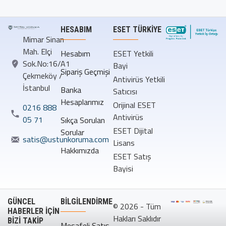
HESABIM
ESET TÜRKIYE
Mimar Sinan
Mah. Elçi
Hesabım
ESET Yetkili
Sok.No:16/A1
Bayi
Sipariş Geçmişi
Çekmeköy /
Antivirüs Yetkili
İstanbul
Banka
Satıcısı
Hesaplarımız
Orijinal ESET
0216 888
Antivirüs
05 71
Sıkça Sorulan
ESET Dijital
Sorular
satis@ustunkoruma.com
Lisans
Hakkımızda
ESET Satış
Bayisi
GÜNCEL
BILGILENDIRME
© 2026 - Tüm
HABERLER İÇİN
Hakları Saklıdır
BİZİ TAKİP
Mesafeli Satış