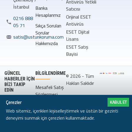
Antivirüs Yetkili
İstanbul
Banka
Satıcısı
Hesaplarımız
Orijinal ESET
0216 888
Antivirüs
05 71
Sıkça Sorulan
ESET Dijital
Sorular
satis@ustunkoruma.com
Lisans
Hakkımızda
ESET Satış
Bayisi
GÜNCEL
BILGILENDIRME
© 2026 - Tüm
HABERLER İÇİN
Hakları Saklıdır
BİZİ TAKİP
Mesafeli Satış
EDİN
Sözleşmesi
Çerezler
KABUL ET
Gizlilik
Web sitemiz, içerikleri kişiselleştirmek ve üstün bir gezinti
Politikası
deneyimi sunmak için çerezleri kullanmaktadır.
Daha fazlası için tıklayın