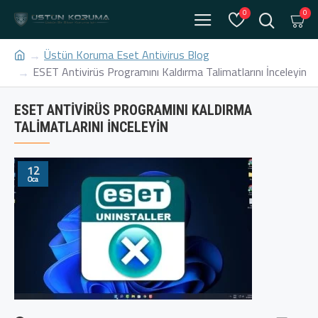
0
0
Üstün Koruma Eset Antivirus Blog
ESET Antivirüs Programını Kaldırma Talimatlarını İnceleyin
ESET ANTIVIRÜS PROGRAMINI KALDIRMA
TALIMATLARINI İNCELEYIN
12
Oca