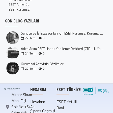
ESET Antivirüs
ESET Kurumsal
SON BLOG YAZILARI
Sunucu ve İş İstasyonları için ESET Kurumsal Koruma: Dijital Kalenizi İnşa Edin
22
Tem
0
Adım Adım ESET Lisans Yenileme Rehberi (CTRL+U Yöntemi)
21
Tem
0
Kurumsal Antivirüs Çözümleri
20
Tem
0
HESABIM
ESET TÜRKIYE
Mimar Sinan
Mah. Elçi
Hesabım
ESET Yetkili
Sok.No:16/A1
Bayi
Sipariş Geçmişi
Çekmeköy /