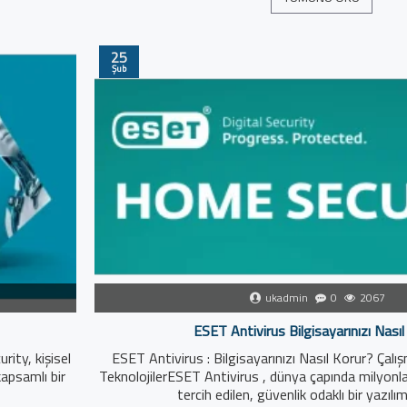
25
Şub
ukadmin
0
2067
ESET Antivirus Bilgisayarınızı Nası
rity, kişisel
ESET Antivirus : Bilgisayarınızı Nasıl Korur? Çal
kapsamlı bir
TeknolojilerESET Antivirus , dünya çapında milyonla
tercih edilen, güvenlik odaklı bir yazılımd