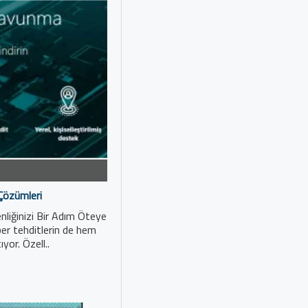
Çözümleri
liğinizi Bir Adım Öteye
ber tehditlerin de hem
ıyor. Özell..