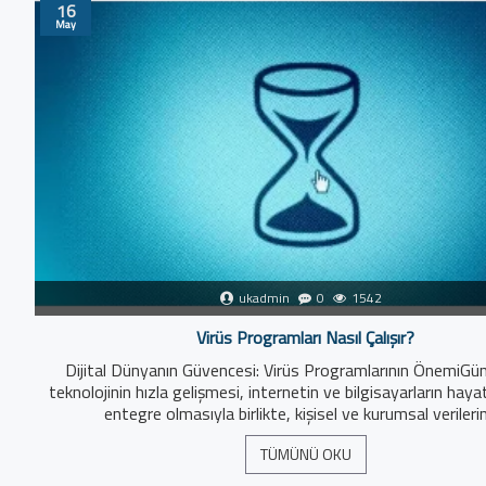
16
May
ukadmin
0
1542
Virüs Programları Nasıl Çalışır?
Dijital Dünyanın Güvencesi: Virüs Programlarının ÖnemiG
teknolojinin hızla gelişmesi, internetin ve bilgisayarların haya
entegre olmasıyla birlikte, kişisel ve kurumsal verilerin
TÜMÜNÜ OKU