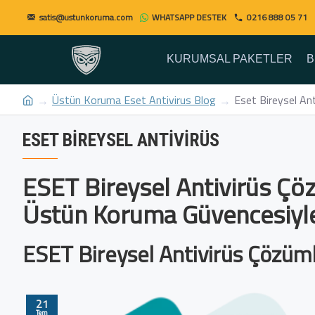
satis@ustunkoruma.com
WHATSAPP DESTEK
0216 888 05 71
KURUMSAL PAKETLER
B
Üstün Koruma Eset Antivirus Blog
Eset Bireysel Ant
ESET BIREYSEL ANTIVIRÜS
ESET Bireysel Antivirüs Çö
Üstün Koruma Güvencesiyle
ESET Bireysel Antivirüs Çözüml
21
Tem