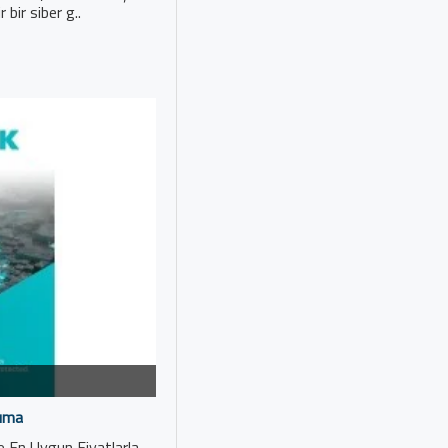
 bir siber g..
ruma
 En Uygun Fiyatlarla