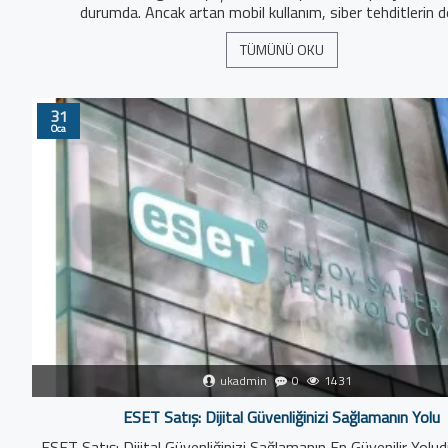
durumda. Ancak artan mobil kullanım, siber tehditlerin de
TÜMÜNÜ OKU
31
Oca
ukadmin
0
1431
ESET Satış: Dijital Güvenliğinizi Sağlamanın Yolu
ESET Satış: Dijital Güvenliğinizi Sağlamanın En Güvenilir Yoludi