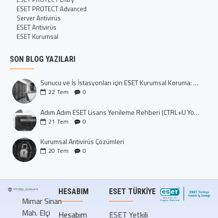
ESET PROTECT Advanced
Server Antivirüs
ESET Antivirüs
ESET Kurumsal
SON BLOG YAZILARI
Sunucu ve İş İstasyonları için ESET Kurumsal Koruma: Dijital Kalenizi İnşa Edin
22
Tem
0
Adım Adım ESET Lisans Yenileme Rehberi (CTRL+U Yöntemi)
21
Tem
0
Kurumsal Antivirüs Çözümleri
20
Tem
0
HESABIM
ESET TÜRKIYE
Mimar Sinan
Mah. Elçi
Hesabım
ESET Yetkili