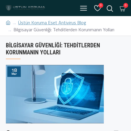
0
0
Üstün Koruma Eset Antivirus Blog
Bilgisayar Güvenliği: Tehditlerden Korunmanın Yolları
BILGISAYAR GÜVENLIĞI: TEHDITLERDEN
KORUNMANIN YOLLARI
18
Mar