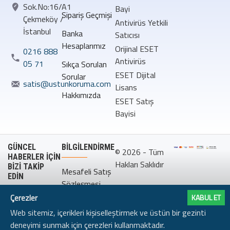
Sok.No:16/A1
Bayi
Sipariş Geçmişi
Çekmeköy /
Antivirüs Yetkili
İstanbul
Banka
Satıcısı
Hesaplarımız
Orijinal ESET
0216 888
Antivirüs
05 71
Sıkça Sorulan
ESET Dijital
Sorular
satis@ustunkoruma.com
Lisans
Hakkımızda
ESET Satış
Bayisi
GÜNCEL
BILGILENDIRME
© 2026 - Tüm
HABERLER İÇİN
Hakları Saklıdır
BİZİ TAKİP
Mesafeli Satış
EDİN
Sözleşmesi
Çerezler
KABUL ET
Gizlilik
Web sitemiz, içerikleri kişiselleştirmek ve üstün bir gezinti
Politikası
deneyimi sunmak için çerezleri kullanmaktadır.