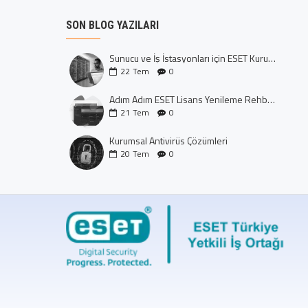
SON BLOG YAZILARI
Sunucu ve İş İstasyonları için ESET Kurumsal Koruma: Dijital Kalenizi İnşa Edin
22
Tem
0
Adım Adım ESET Lisans Yenileme Rehberi (CTRL+U Yöntemi)
21
Tem
0
Kurumsal Antivirüs Çözümleri
20
Tem
0