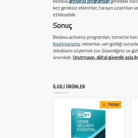
Bedava
antivirüs programları
genellikle si
kez gereksiz eklentiler, tarayıcı uzantıları 
etkileyebilir.
Sonuç
Bedava antivirüs programları, temel bir koru
Kısıtlı koruma
, reklamlar, veri gizliliği soru
olduklarını söylemek zor. Güvenliğiniz ve gizl
önemlidir.
Unutmayın, dijital güvenlik asla 
İLGILI ÜRÜNLER
TREND