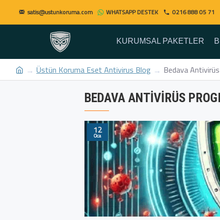
satis@ustunkoruma.com
WHATSAPP DESTEK
0216 888 05 71
KURUMSAL PAKETLER
B
Üstün Koruma Eset Antivirus Blog
Bedava Antivirüs
BEDAVA ANTIVIRÜS PROG
12
Oca