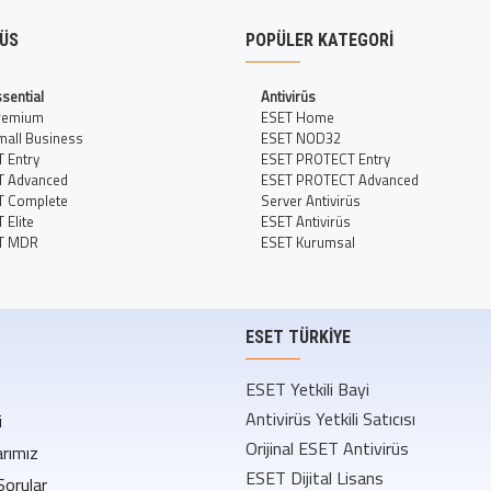
RÜS
POPÜLER KATEGORI
sential
Antivirüs
remium
ESET Home
all Business
ESET NOD32
 Entry
ESET PROTECT Entry
T Advanced
ESET PROTECT Advanced
T Complete
Server Antivirüs
Elite
ESET Antivirüs
T MDR
ESET Kurumsal
ESET TÜRKIYE
ESET Yetkili Bayi
Antivirüs Yetkili Satıcısı
i
Orijinal ESET Antivirüs
rımız
ESET Dijital Lisans
Sorular