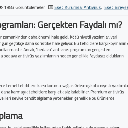
1983 Görüntülemeler
Eset Kurumsal Antivirüs
,
Eset Bireyse
ogramları: Gerçekten Faydalı mı?
 zamankinden daha önemli hale geldi. Kötü niyetli yazılımlar, veri
ler gün geçtikçe daha sofistike hale geliyor. Bu tehditlere karşı koymanın
kullanmaktır. Ancak, "bedava" antivirüs programları gerçekten
a bedava antivirüs yazılımlarının neden genellikle faydasız olduklarını
ce temel tehditlere karşı koruma sağlar. Gelişmiş kötü niyetli yazılımla
ibi daha karmaşık tehditlere karşı etkisiz kalabilirler. Premium antivirüs
e ileri seviye tehdit algılama yetenekleri genellikle bu ürünlerde
oplama
sa, bu geliri genellikle kullanıcıdan farklı yollarla elde etmeye çalışır.