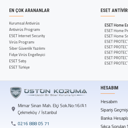
EN ÇOK ARANANLAR
ESET ANTIVI
Kurumsal Antivirüs
ESET Home Es
Antivirüs Programı
ESET Home P
ESET İnternet Security
ESET Home Sm
ESET PROTECT
Virüs Programı
ESET PROTEC
Siber Güvenlik Yazılımı
ESET PROTEC
Fidye Virüs Engelleyici
ESET PROTECT 
ESET Satış
ESET PROTEC
ESET Türkiye
HESABIM
Hesabım
Mimar Sinan Mah. Elçi Sok.No:16/A1
Sipariş Geçmiş
Çekmeköy / İstanbul
Banka Hesapla
0216 888 05 71
Sıkça Sorulan 