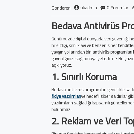
ukadmin
0 Yorumlar
Gönderen
Bedava Antivirüs Pr
Günümüzde dijital dünyada veri güvenliği her
hırsızlığı, kimlik avı ve benzeri siber tehdit
yaygın yollarından biri
antivirüs programları
güvenliğinizi sağlamaya yeterli mi? Bu yazıd
açıklıyoruz.
1.
Sınırlı Koruma
Bedava antivirüs programları genellikle sade
fidye yazılımları
ve hedefli siber saldırılar g
yazılımların sağladığı kapsamılı güncelleme v
bulunmaz.
2.
Reklam ve Veri T
Bir ürün üreticiye herhangi bir gelir getirmiyor