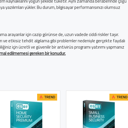
stem kaynaklarını yoğun şekilde tüketir. Aynı zamanda beraberinde çoğu
veya yazılımları yükler. Bu durum, bilgisayar performansınızı olumsuz
ma arayanlar için cazip görünse de, uzun vadede ciddi riskler taşır.
nları ve etkisiz tehdit algılama gibi problemler nedeniyle gerçekte faydalı
iliğiniz için ücretli ve güvenilir bir antivirüs programı yatırımı yapmanız
ihmal edilmemesi gereken bir konudur.
TREND
TREND