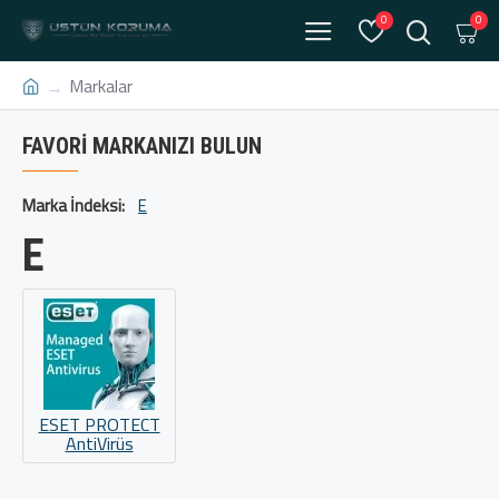
0
0
Markalar
FAVORI MARKANIZI BULUN
Marka İndeksi:
E
E
ESET PROTECT
AntiVirüs