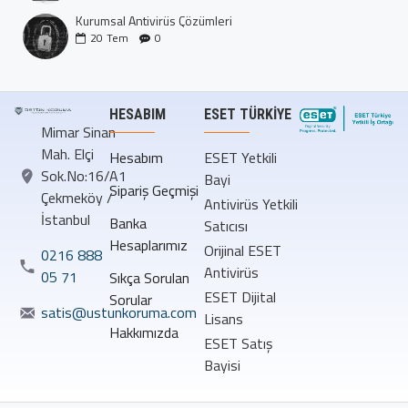
Kurumsal Antivirüs Çözümleri
20
Tem
0
HESABIM
ESET TÜRKIYE
Mimar Sinan
Mah. Elçi
Hesabım
ESET Yetkili
Sok.No:16/A1
Bayi
Sipariş Geçmişi
Çekmeköy /
Antivirüs Yetkili
İstanbul
Banka
Satıcısı
Hesaplarımız
Orijinal ESET
0216 888
Antivirüs
05 71
Sıkça Sorulan
ESET Dijital
Sorular
satis@ustunkoruma.com
Lisans
Hakkımızda
ESET Satış
Bayisi