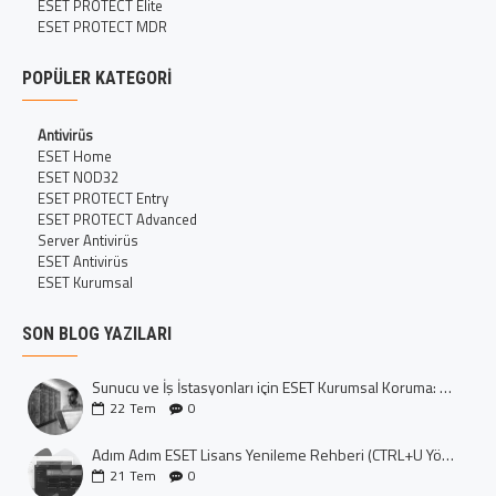
ESET PROTECT Elite
ESET PROTECT MDR
POPÜLER KATEGORI
Antivirüs
ESET Home
ESET NOD32
ESET PROTECT Entry
ESET PROTECT Advanced
Server Antivirüs
ESET Antivirüs
ESET Kurumsal
SON BLOG YAZILARI
Sunucu ve İş İstasyonları için ESET Kurumsal Koruma: Dijital Kalenizi İnşa Edin
22
Tem
0
Adım Adım ESET Lisans Yenileme Rehberi (CTRL+U Yöntemi)
21
Tem
0