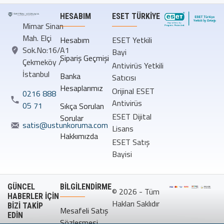
HESABIM
ESET TÜRKIYE
Mimar Sinan
Mah. Elçi
Hesabım
ESET Yetkili
Sok.No:16/A1
Bayi
Sipariş Geçmişi
Çekmeköy /
Antivirüs Yetkili
İstanbul
Banka
Satıcısı
Hesaplarımız
Orijinal ESET
0216 888
Antivirüs
05 71
Sıkça Sorulan
ESET Dijital
Sorular
satis@ustunkoruma.com
Lisans
Hakkımızda
ESET Satış
Bayisi
GÜNCEL
BILGILENDIRME
© 2026 - Tüm
HABERLER İÇİN
Hakları Saklıdır
BİZİ TAKİP
Mesafeli Satış
EDİN
Sözleşmesi