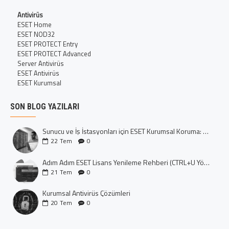
Antivirüs
ESET Home
ESET NOD32
ESET PROTECT Entry
ESET PROTECT Advanced
Server Antivirüs
ESET Antivirüs
ESET Kurumsal
SON BLOG YAZILARI
Sunucu ve İş İstasyonları için ESET Kurumsal Koruma: Dijital Kalenizi İnşa Edin
22
Tem
0
Adım Adım ESET Lisans Yenileme Rehberi (CTRL+U Yöntemi)
21
Tem
0
Kurumsal Antivirüs Çözümleri
20
Tem
0