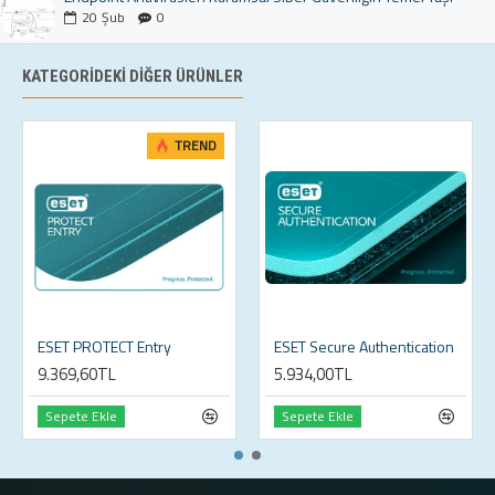
20
Şub
0
KATEGORIDEKI DIĞER ÜRÜNLER
TREND
ESET PROTECT Entry
ESET Secure Authentication
9.369,60TL
5.934,00TL
Sepete Ekle
Sepete Ekle