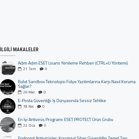
İLGILI MAKALELER
Adım Adım ESET Lisans Yenileme Rehberi (CTRL+U Yöntemi)
21
Tem
0
Bulut Sandbox Teknolojisi Fidye Yazılımlarına Karşı Nasıl Koruma
Sağlar?
26
Mar
0
E-Posta Güvenliği: İş Dünyasında Sessiz Tehlike
18
Nis
0
En İyi Antivirüs Programı: ESET PROTECT Ürün Grubu
22
Oca
0
Endpoint Antivirüsler: Kurumsal Siber Güvenliğin Temel Taşı