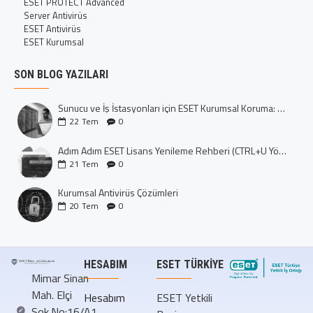
ESET PROTECT Advanced
Server Antivirüs
ESET Antivirüs
ESET Kurumsal
SON BLOG YAZILARI
Sunucu ve İş İstasyonları için ESET Kurumsal Koruma: Dijital Kalenizi İnşa Edin
22
Tem
0
Adım Adım ESET Lisans Yenileme Rehberi (CTRL+U Yöntemi)
21
Tem
0
Kurumsal Antivirüs Çözümleri
20
Tem
0
HESABIM
ESET TÜRKIYE
Mimar Sinan
Mah. Elçi
Hesabım
ESET Yetkili
Sok.No:16/A1