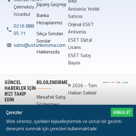
Bayi
Sipariş Geçmişi
Çekmeköy /
Antivirüs Yetkili
İstanbul
Banka
Satıcısı
Hesaplarımız
Orijinal ESET
0216 888
Antivirüs
05 71
Sıkça Sorulan
ESET Dijital
Sorular
satis@ustunkoruma.com
Lisans
Hakkımızda
ESET Satış
Bayisi
GÜNCEL
BILGILENDIRME
© 2026 - Tüm
HABERLER İÇİN
Hakları Saklıdır
BİZİ TAKİP
Mesafeli Satış
EDİN
Sözleşmesi
Çerezler
KABUL ET
Gizlilik
Web sitemiz, içerikleri kişiselleştirmek ve üstün bir gezinti
Politikası
deneyimi sunmak için çerezleri kullanmaktadır.
Daha fazlası için tıklayın