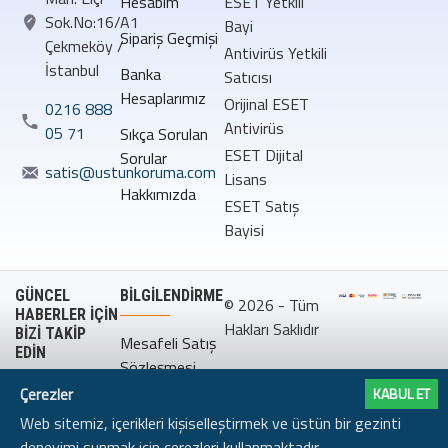
Hesabım
ESET Yetkili
Sok.No:16/A1
Bayi
Sipariş Geçmişi
Çekmeköy /
Antivirüs Yetkili
İstanbul
Banka
Satıcısı
Hesaplarımız
Orijinal ESET
0216 888
Antivirüs
05 71
Sıkça Sorulan
ESET Dijital
Sorular
satis@ustunkoruma.com
Lisans
Hakkımızda
ESET Satış
Bayisi
GÜNCEL
BILGILENDIRME
© 2026 - Tüm
HABERLER İÇİN
Hakları Saklıdır
BİZİ TAKİP
Mesafeli Satış
EDİN
Sözleşmesi
Çerezler
KABUL ET
Gizlilik
Web sitemiz, içerikleri kişiselleştirmek ve üstün bir gezinti
Politikası
deneyimi sunmak için çerezleri kullanmaktadır.