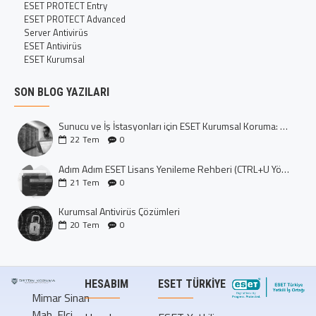
ESET PROTECT Entry
ESET PROTECT Advanced
Server Antivirüs
ESET Antivirüs
ESET Kurumsal
SON BLOG YAZILARI
Sunucu ve İş İstasyonları için ESET Kurumsal Koruma: Dijital Kalenizi İnşa Edin
22
Tem
0
Adım Adım ESET Lisans Yenileme Rehberi (CTRL+U Yöntemi)
21
Tem
0
Kurumsal Antivirüs Çözümleri
20
Tem
0
HESABIM
ESET TÜRKIYE
Mimar Sinan
Mah. Elçi