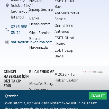
Hesabım
ESET Yetkili
Sok.No:16/A1
Bayi
Sipariş Geçmişi
Çekmeköy /
Antivirüs Yetkili
İstanbul
Banka
Satıcısı
Hesaplarımız
Orijinal ESET
0216 888
Antivirüs
05 71
Sıkça Sorulan
ESET Dijital
Sorular
satis@ustunkoruma.com
Lisans
Hakkımızda
ESET Satış
Bayisi
GÜNCEL
BILGILENDIRME
© 2026 - Tüm
HABERLER İÇİN
Hakları Saklıdır
BİZİ TAKİP
Mesafeli Satış
EDİN
Sözleşmesi
Çerezler
KABUL ET
Gizlilik
Web sitemiz, içerikleri kişiselleştirmek ve üstün bir gezinti
Politikası
deneyimi sunmak için çerezleri kullanmaktadır.