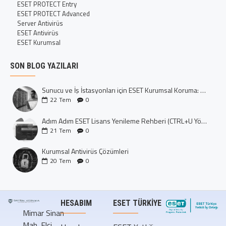
ESET PROTECT Entry
ESET PROTECT Advanced
Server Antivirüs
ESET Antivirüs
ESET Kurumsal
SON BLOG YAZILARI
Sunucu ve İş İstasyonları için ESET Kurumsal Koruma: Dijital Kalenizi İnşa Edin
22
Tem
0
Adım Adım ESET Lisans Yenileme Rehberi (CTRL+U Yöntemi)
21
Tem
0
Kurumsal Antivirüs Çözümleri
20
Tem
0
HESABIM
ESET TÜRKIYE
Mimar Sinan
Mah. Elçi