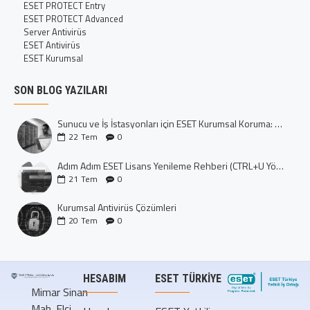
ESET PROTECT Entry
ESET PROTECT Advanced
Server Antivirüs
ESET Antivirüs
ESET Kurumsal
SON BLOG YAZILARI
Sunucu ve İş İstasyonları için ESET Kurumsal Koruma: Dijital Kalenizi İnşa Edin
22
Tem
0
Adım Adım ESET Lisans Yenileme Rehberi (CTRL+U Yöntemi)
21
Tem
0
Kurumsal Antivirüs Çözümleri
20
Tem
0
HESABIM
ESET TÜRKIYE
Mimar Sinan
Mah. Elçi