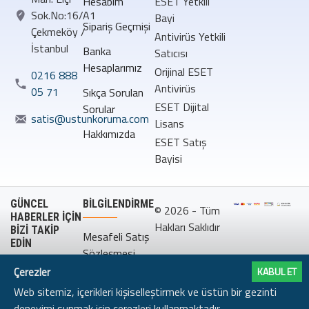
Hesabım
ESET Yetkili
Sok.No:16/A1
Bayi
Sipariş Geçmişi
Çekmeköy /
Antivirüs Yetkili
İstanbul
Banka
Satıcısı
Hesaplarımız
Orijinal ESET
0216 888
Antivirüs
05 71
Sıkça Sorulan
ESET Dijital
Sorular
satis@ustunkoruma.com
Lisans
Hakkımızda
ESET Satış
Bayisi
GÜNCEL
BILGILENDIRME
© 2026 - Tüm
HABERLER İÇİN
Hakları Saklıdır
BİZİ TAKİP
Mesafeli Satış
EDİN
Sözleşmesi
Çerezler
KABUL ET
Gizlilik
Web sitemiz, içerikleri kişiselleştirmek ve üstün bir gezinti
Politikası
deneyimi sunmak için çerezleri kullanmaktadır.